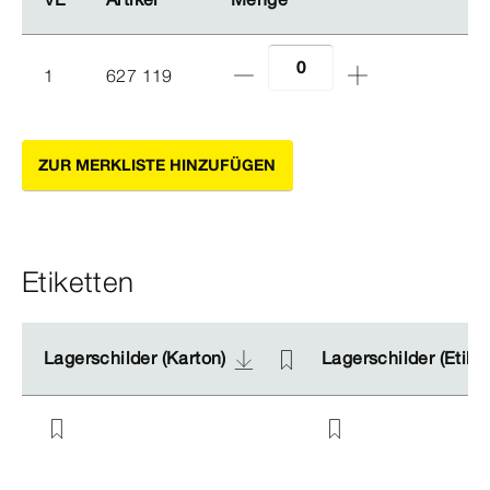
1
627 119
ZUR MERKLISTE HINZUFÜGEN
Etiketten
Lagerschilder (Karton)
Lagerschilder (Karton)
Lagerschilder (Etike
Lagerschilder (Etike