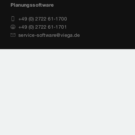
Planungssoftware
+49 (0) 2722 61-1700
+49 (0) 2722 61-1701
service-software@viega.de
Impressum
Rechtshinweise
Sitemap
Videoüberwachung
Datenschutz
Länderauswahl