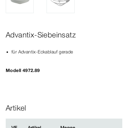
Advantix-Siebeinsatz
für
Advantix
-Eckablauf gerade
Modell 4972.89
Artikel
VE
VE
Artikel
Artikel
Menge
Menge