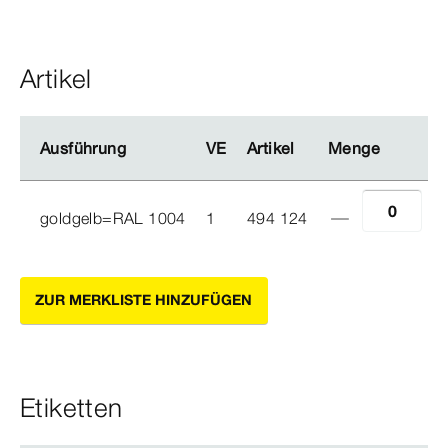
Artikel
Ausführung
Ausführung
VE
VE
Artikel
Artikel
Menge
Menge
goldgelb=RAL 1004
1
494 124
ZUR MERKLISTE HINZUFÜGEN
Etiketten