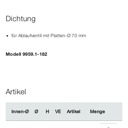
Dichtung
für Ablaufventil mit Platten-Ø
70
mm
Modell 9959.1-182
Artikel
Innen-Ø
Innen-Ø
Ø
Ø
H
H
VE
VE
Artikel
Artikel
Menge
Menge