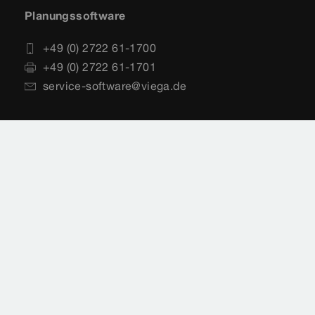
Planungssoftware
+49 (0) 2722 61-1700
+49 (0) 2722 61-1701
service-software@viega.de
Impressum
Rechtshinweise
Sitemap
Videoüberwachung
Datenschutz