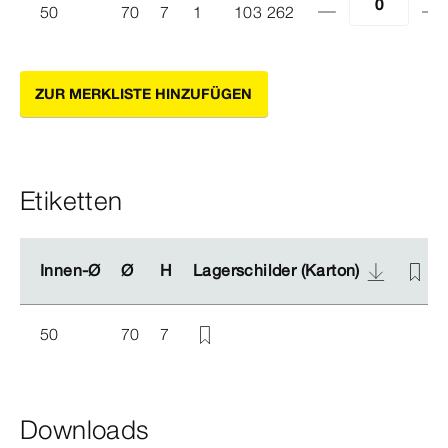
50
70
7
1
103 262
ZUR MERKLISTE HINZUFÜGEN
Etiketten
Innen-Ø
Innen-Ø
Ø
Ø
H
H
Lagerschilder (Karton)
Lagerschilder (Karton)
50
70
7
Downloads