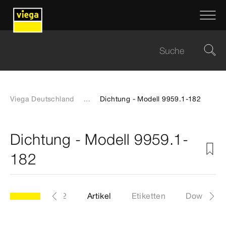
Viega Deutschland
...
Dichtung - Modell 9959.1-182
Dichtung - Modell 9959.1-
182
odell 9959.1-182
Artikel
Etiketten
Download