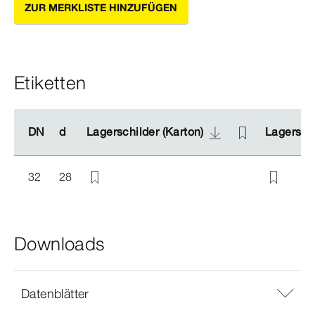
ZUR MERKLISTE HINZUFÜGEN
Etiketten
DN
DN
d
d
Lagerschilder (Karton)
Lagerschilder (Karton)
Lagerschi
Lagerschi
32
28
Downloads
Datenblätter