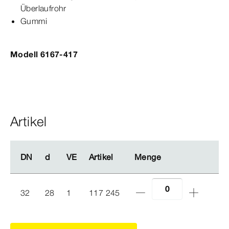
Überlaufrohr
Gummi
Modell 6167-417
Artikel
DN
DN
d
d
VE
VE
Artikel
Artikel
Menge
Menge
32
28
1
117 245