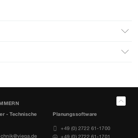
UMMERN
er - Technische
Planungssoftware
+49 (0) 2722 61-1700
echnik@viega.de
+49 (0) 2722 61-1701