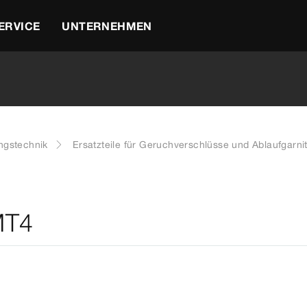
ERVICE
UNTERNEHMEN
ngstechnik
Ersatzteile für Geruchverschlüsse und Ablaufgarni
MT4