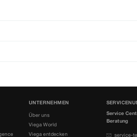
UNTERNEHMEN
SERVICEN
Service Cent
Über uns
Beratung
Viega World
igence
Viega entdecken
service-t