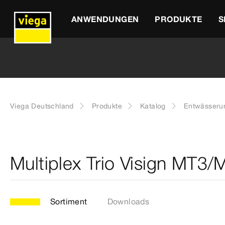
ANWENDUNGEN
PRODUKTE
S
Viega Deutschland
Produkte
Katalog
Entwässeru
Multiplex Trio Visign MT3/
Sortiment
Downloads