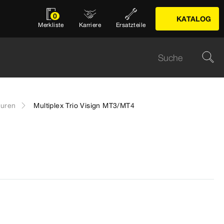
0
KATALOG
Merkliste
Karriere
Ersatzteile
turen
Multiplex Trio Visign MT3/MT4