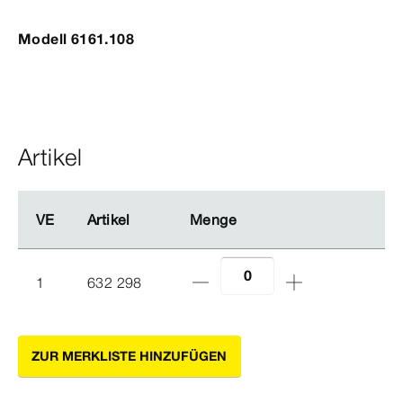
Modell 6161.108
Artikel
VE
VE
Artikel
Artikel
Menge
Menge
1
632 298
ZUR MERKLISTE HINZUFÜGEN