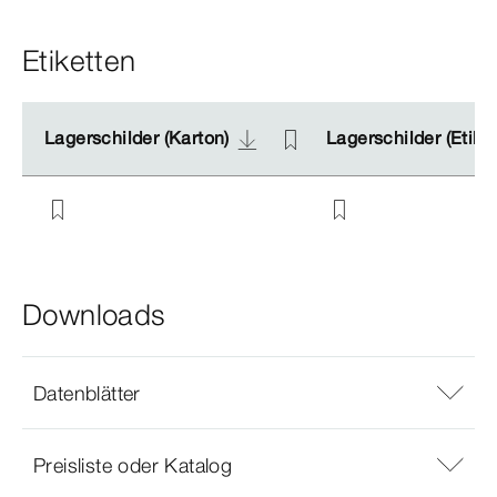
Etiketten
Lagerschilder (Karton)
Lagerschilder (Karton)
Lagerschilder (Etike
Lagerschilder (Etike
Downloads
Datenblätter
Preisliste oder Katalog