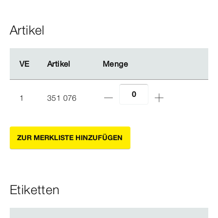
Artikel
VE
VE
Artikel
Artikel
Menge
Menge
1
351 076
ZUR MERKLISTE HINZUFÜGEN
Etiketten