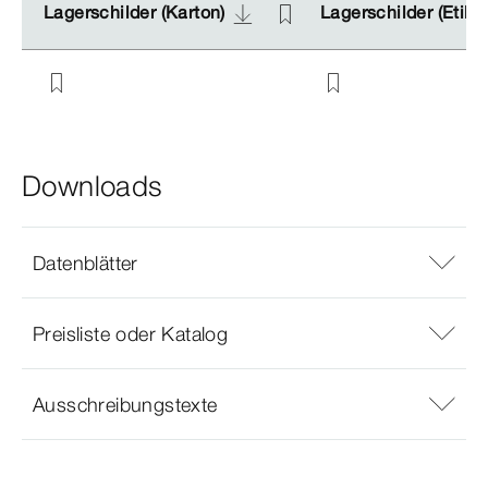
Lagerschilder (Karton)
Lagerschilder (Karton)
Lagerschilder (Etike
Lagerschilder (Etike
Downloads
Datenblätter
Preisliste oder Katalog
Ausschreibungstexte