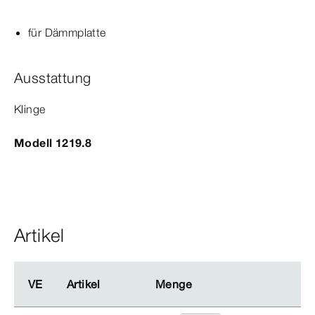
für Dämmplatte
Ausstattung
Klinge
Modell 1219.8
Artikel
VE
VE
Artikel
Artikel
Menge
Menge