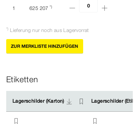
*)
1
625 207
*)
Lieferung nur noch aus Lagervorrat
ZUR MERKLISTE HINZUFÜGEN
Etiketten
Lagerschilder (Karton)
Lagerschilder (Karton)
Lagerschilder (Etike
Lagerschilder (Etike