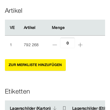
Artikel
VE
VE
Artikel
Artikel
Menge
Menge
1
792 268
ZUR MERKLISTE HINZUFÜGEN
Etiketten
Lagerschilder (Karton)
Lagerschilder (Karton)
Lagerschilder (Etike
Lagerschilder (Etike