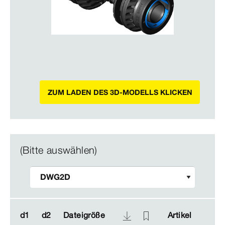
ZUM LADEN DES 3D-MODELLS KLICKEN
(Bitte auswählen)
d1
d1
d2
d2
Dateigröße
Dateigröße
Artikel
Artikel