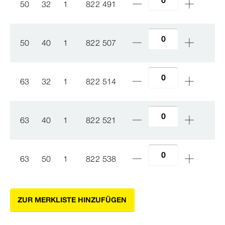
50
32
1
822 491
50
40
1
822 507
63
32
1
822 514
63
40
1
822 521
63
50
1
822 538
ZUR MERKLISTE HINZUFÜGEN