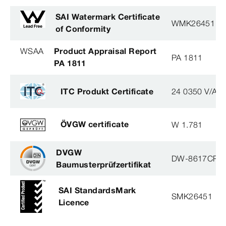
SAI Watermark Certificate
WMK26451
of Conformity
WSAA
Product Appraisal Report
PA 1811
PA 1811
ITC Produkt Certificate
24 0350 V/AO
ÖVGW certificate
W 1.781
DVGW
DW-8617CP0
Baumusterprüfzertifikat
SAI StandardsMark
SMK26451
Licence