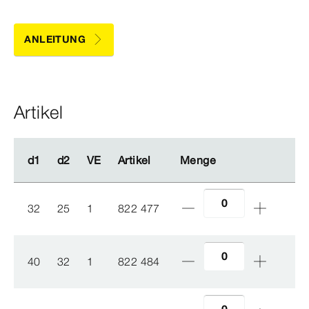
ANLEITUNG
Artikel
d1
d1
d2
d2
VE
VE
Artikel
Artikel
Menge
Menge
32
25
1
822 477
40
32
1
822 484