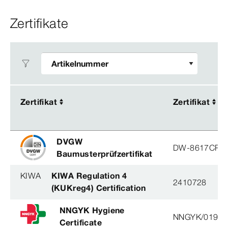
Zertifikate
Zertifikat
Zertifikat
Zertifikat
Zertifikat
DVGW
DW-8617CP0
Baumusterprüfzertifikat
KIWA
KIWA Regulation 4
2410728
(KUKreg4) Certification
NNGYK Hygiene
NNGYK/01930
Certificate