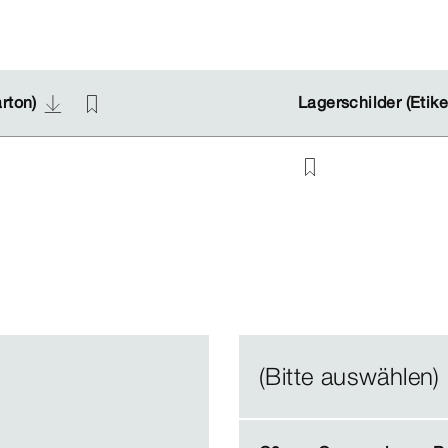
arton)
arton)
Lagerschilder (Etike
Lagerschilder (Etike
(Bitte auswählen)