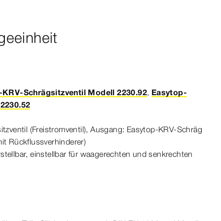
eeinheit
-KRV-Schrägsitzventil Modell 2230.92
,
Easytop-
 2230.52
sitz
ventil
(Freistromventil), Ausgang: Easytop-​KRV-​Schräg­
it Rück­
fluss
verhinderer
)
erstellbar, einstellbar für waagerechten und senkrechten