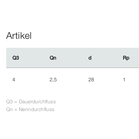
Artikel
Q3
Q3
Qn
Qn
d
d
Rp
Rp
4
2,5
28
1
Q3 = Dauerdurchfluss
Qn = Nenndurchfluss