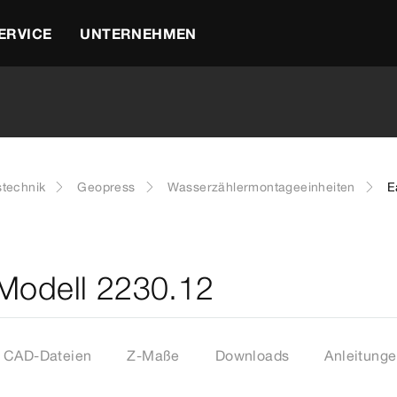
ERVICE
UNTERNEHMEN
stechnik
Geopress
Wasserzählermontageeinheiten
E
 Modell 2230.12
CAD-Dateien
Z-Maße
Downloads
Anleitung