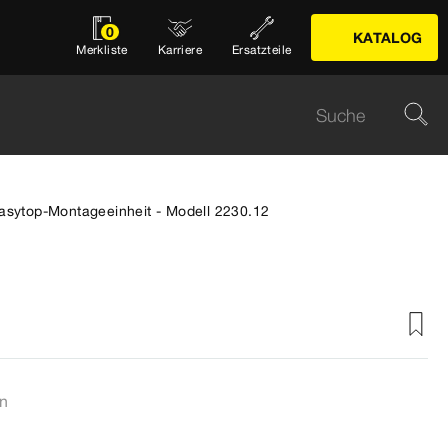
0
KATALOG
Merkliste
Karriere
Ersatzteile
asytop-Montageeinheit - Modell 2230.12
en