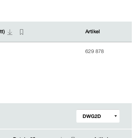
tt)
tt)
Artikel
Artikel
629 878