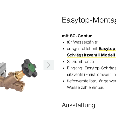
Easytop-Montag
mit
SC‑Contur
für Wasser­
zähler
ausgestattet mit
Easytop
Schrägsitzventil Modell
Siliziumbronze
Eingang: Easytop-​Schräg­
sitz
ventil
(Freistromventil m
tiefenverstellbar, längenv
Wasser­
zähler
einbau
Ausstattung