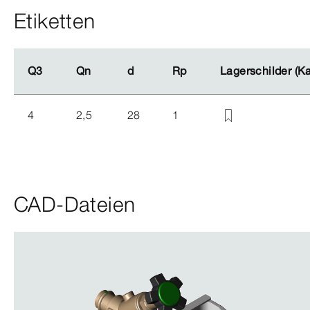
Etiketten
Q3
Q3
Qn
Qn
d
d
Rp
Rp
Lagerschilder (K
Lagerschilder (K
4
2,5
28
1
CAD-Dateien