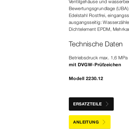
Ventilgehäuse und wasserber
Bewertungsgrundlage (UBA), Ve
Edelstahl Rostfrei, eingangss
ausgangsseitig: Wasser­
zähle
Dicht­
element
EPDM, Mehrka
Technische Daten
Betriebsdruck max.
1
,6
MPa
mit DVGW-​Prüfzeichen
Modell 2230.12
ERSATZTEILE
ANLEITUNG