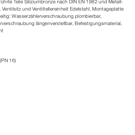
ührte Teile Siliziumbronze nach
DIN
EN
1982
und Metall-​
ntilsitz und Ventiltellereinheit Edelstahl, Montageplatte
eitig: Wasser­
zähler
verschraubung plombierbar,
r
verschraubung längenverstellbar, Befesti­
gungs
material
,
nt
(PN 16)