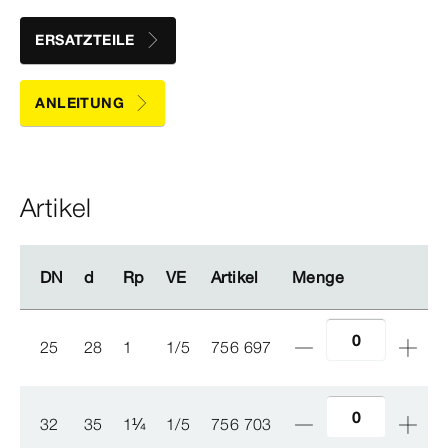
ERSATZTEILE
ANLEITUNG
Artikel
DN
DN
d
d
Rp
Rp
VE
VE
Artikel
Artikel
Menge
Menge
25
28
1
1/5
756 697
32
35
1
¼
1/5
756 703