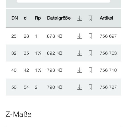
DN
DN
d
d
Rp
Rp
Dateigröße
Dateigröße
Artikel
Artikel
25
28
1
878 KB
756 697
32
35
1
¼
892 KB
756 703
40
42
1
½
793 KB
756 710
50
54
2
790 KB
756 727
Z-Maße