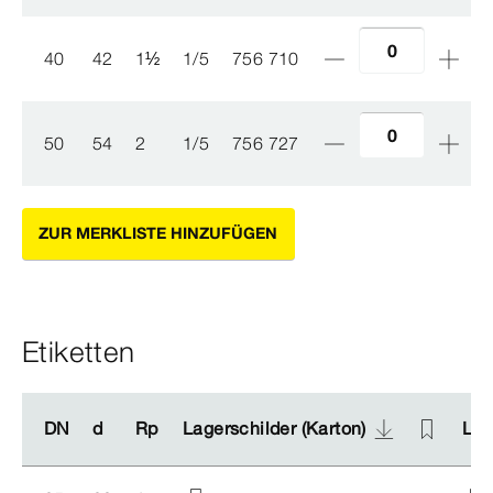
40
42
1
½
1/5
756 710
50
54
2
1/5
756 727
ZUR MERKLISTE HINZUFÜGEN
Etiketten
DN
DN
d
d
Rp
Rp
Lagerschilder (Karton)
Lagerschilder (Karton)
Lag
Lag