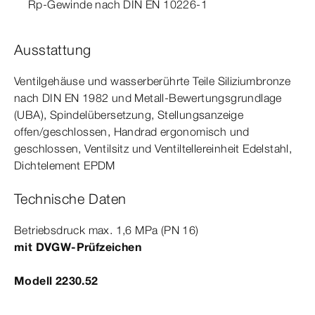
Rp‑Gewinde
nach
DIN
EN
10226‑1
Ausstattung
Ventilgehäuse und wasserberührte Teile Siliziumbronze
nach
DIN
EN
1982
und Metall-​Bewertungsgrundlage
(UBA), Spindel­
über
setzung
, Stellungs­
anzeige
offen/geschlossen, Handrad ergonomisch und
geschlossen, Ventilsitz und Ventiltellereinheit Edelstahl,
Dicht­
element
EPDM
Technische Daten
Betriebsdruck max.
1
,6
MPa
(PN 16)
mit DVGW-​Prüfzeichen
Modell 2230.52