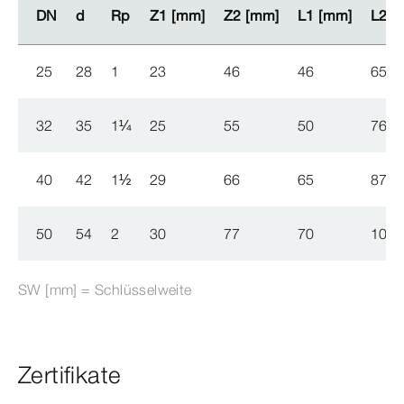
DN
DN
d
d
Rp
Rp
Z1 [mm]
Z1 [mm]
Z2 [mm]
Z2 [mm]
L1 [mm]
L1 [mm]
L2 [
L2 [
25
28
1
23
46
46
65
32
35
1
¼
25
55
50
76
40
42
1
½
29
66
65
87
50
54
2
30
77
70
103
SW [mm] = Schlüsselweite
Zertifikate