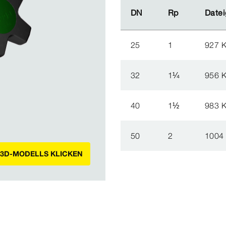
DN
DN
Rp
Rp
Datei
Datei
25
1
927 
32
1
¼
956 
40
1
½
983 
50
2
1004
 3D-MODELLS KLICKEN