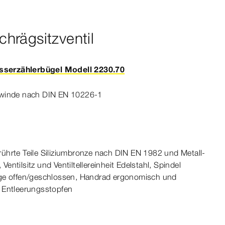
hrägsitzventil
serzählerbügel Modell 2230.70
winde
nach
DIN
EN
10226‑1
ührte Teile Siliziumbronze nach
DIN
EN
1982
und Metall-​
ntilsitz und Ventiltellereinheit Edelstahl, Spindel­
ge
offen/geschlossen, Handrad ergonomisch und
Ent­
leerungs
stopfen