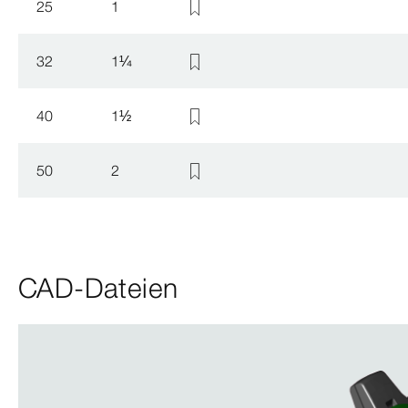
25
1
32
1
¼
40
1
½
50
2
CAD-Dateien