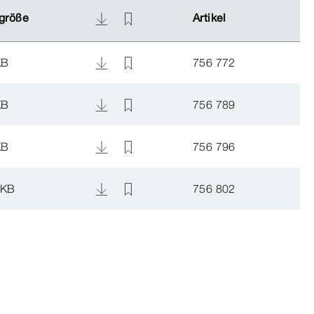
größe
größe
Artikel
Artikel
KB
756 772
KB
756 789
KB
756 796
 KB
756 802