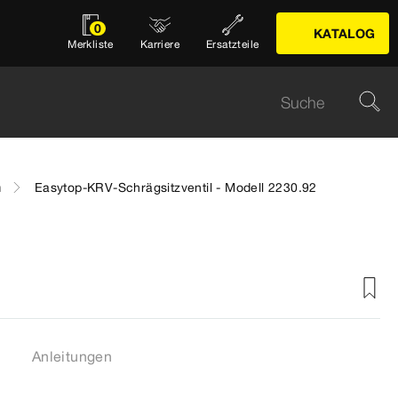
0
KATALOG
Merkliste
Karriere
Ersatzteile
n
Easytop-KRV-Schrägsitzventil - Modell 2230.92
Anleitungen