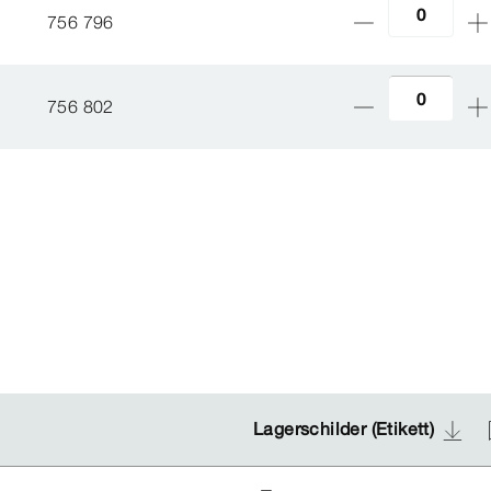
756 796
756 802
Lagerschilder (Etikett)
Lagerschilder (Etikett)