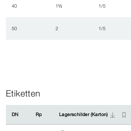
40
1
½
1/5
50
2
1/5
Etiketten
DN
DN
Rp
Rp
Lagerschilder (Karton)
Lagerschilder (Karton)