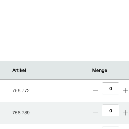
Artikel
Artikel
Menge
Menge
756 772
756 789