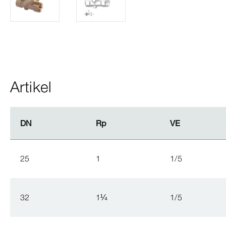
Artikel
DN
DN
Rp
Rp
VE
VE
25
1
1/5
32
1
¼
1/5