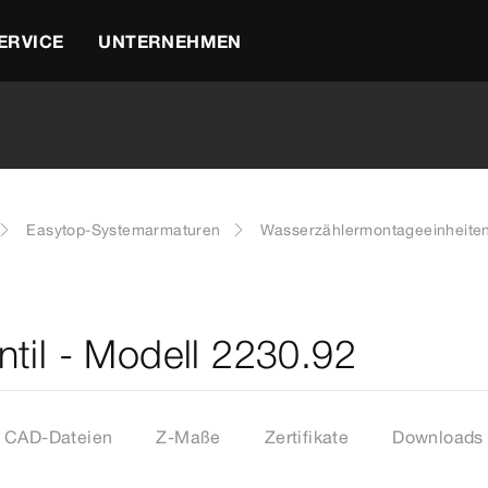
ERVICE
UNTERNEHMEN
Easytop-Systemarmaturen
Wasserzählermontageeinheite
til - Modell 2230.92
CAD-Dateien
Z-Maße
Zertifikate
Downloads