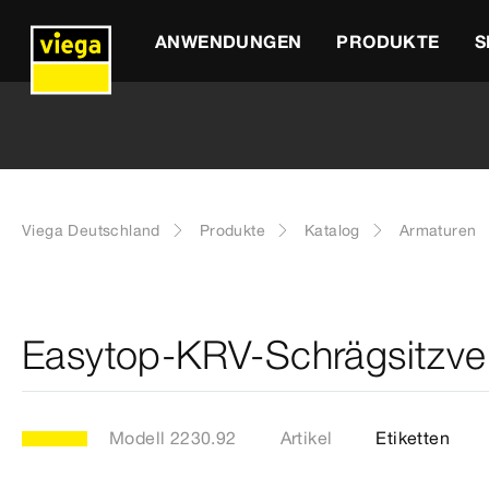
ANWENDUNGEN
PRODUKTE
S
Viega Deutschland
Produkte
Katalog
Armaturen
Easytop-KRV-Schrägsitzven
Modell 2230.92
Artikel
Etiketten