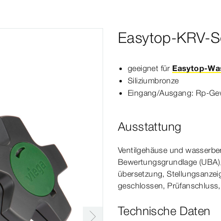
Easytop-KRV-Sc
geeignet für
Easytop-Was
Siliziumbronze
Eingang/Ausgang:
Rp‑Ge
Ausstattung
Ventilgehäuse und wasserber
Bewertungsgrundlage (UBA), Ve
über
setzung
, Stellungs­
anzei
geschlossen, Prüfanschluss, 
Technische Daten