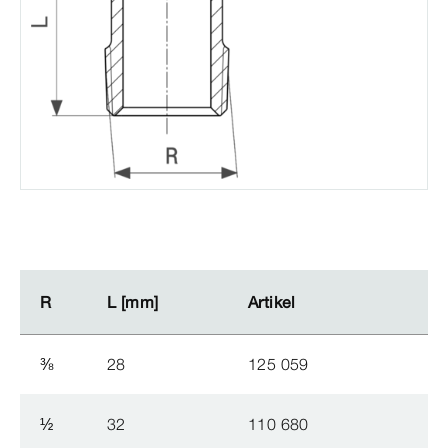
R
R
L [mm]
L [mm]
Artikel
Artikel
⅜
28
125 059
½
32
110 680