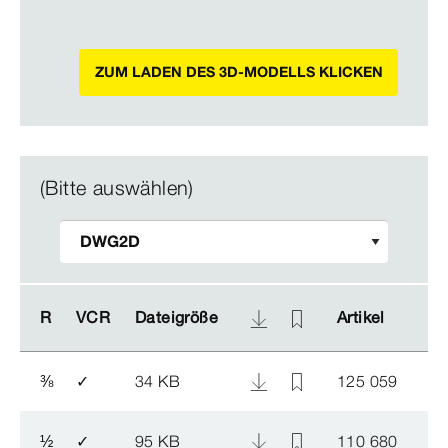
ZUM LADEN DES 3D-MODELLS KLICKEN
(Bitte auswählen)
R
R
VCR
VCR
Dateigröße
Dateigröße
Artikel
Artikel
⅜
✓
34 KB
125 059
½
✓
95 KB
110 680