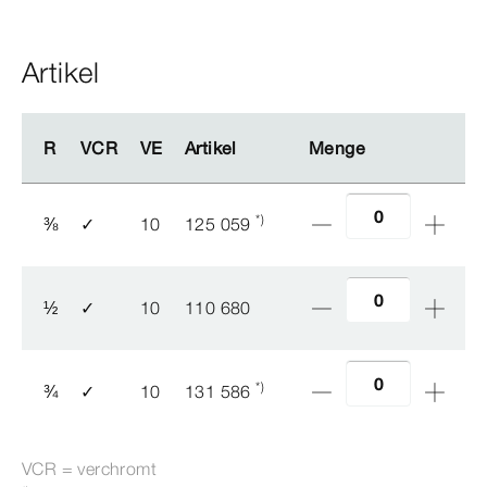
Artikel
R
R
VCR
VCR
VE
VE
Artikel
Artikel
Menge
Menge
*)
⅜
✓
10
125 059
½
✓
10
110 680
*)
¾
✓
10
131 586
VCR = verchromt