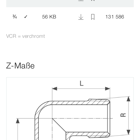
¾
✓
56 KB
131 586
VCR = verchromt
Z-Maße