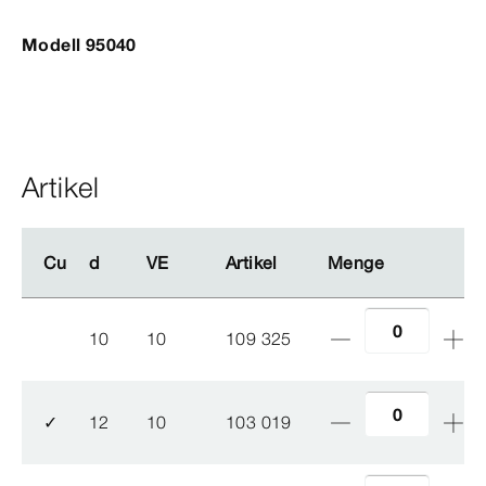
Modell 95040
Artikel
Cu
Cu
d
d
VE
VE
Artikel
Artikel
Menge
Menge
10
10
109 325
✓
12
10
103 019