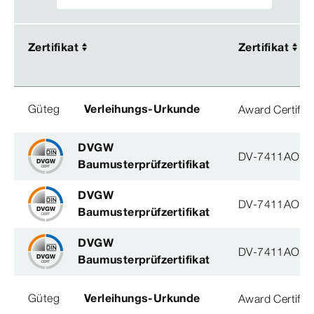
Zertifikat
Zertifikat
Zertifikat
Zertifikat
Güteg
Verleihungs-Urkunde
Award Certific
DVGW
DV-7411AO29
Baumusterprüfzertifikat
DVGW
DV-7411AO29
Baumusterprüfzertifikat
DVGW
DV-7411AO29
Baumusterprüfzertifikat
Güteg
Verleihungs-Urkunde
Award Certific