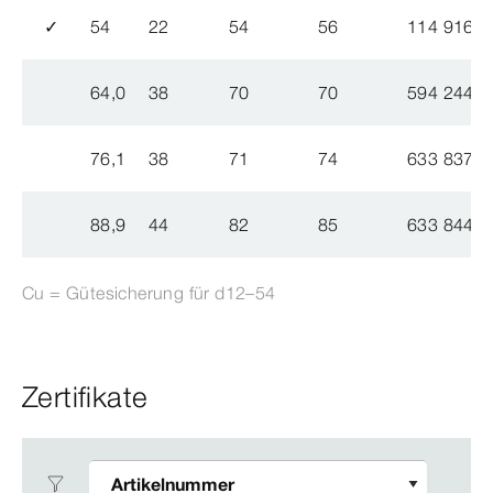
✓
54
22
54
56
114 916
64,0
38
70
70
594 244
76,1
38
71
74
633 837
88,9
44
82
85
633 844
Cu = Gütesicherung für d12–54
Zertifikate