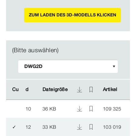
ZUM LADEN DES 3D-MODELLS KLICKEN
(Bitte auswählen)
Cu
Cu
d
d
Dateigröße
Dateigröße
Artikel
Artikel
10
36 KB
109 325
✓
12
33 KB
103 019