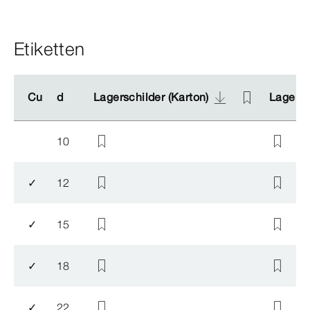
Etiketten
Cu
Cu
d
d
Lagerschilder (Karton)
Lagerschilder (Karton)
Lagersch
Lagersch
10
✓
12
✓
15
✓
18
✓
22