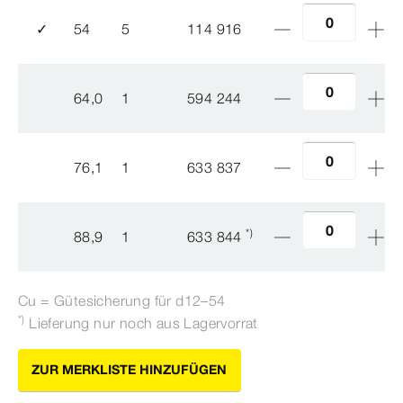
✓
54
5
114 916
64,0
1
594 244
76,1
1
633 837
*)
88,9
1
633 844
Cu = Gütesicherung für d12–54
*)
Lieferung nur noch aus Lagervorrat
ZUR MERKLISTE HINZUFÜGEN