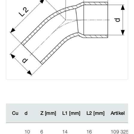
Cu
Cu
d
d
Z [mm]
Z [mm]
L1 [mm]
L1 [mm]
L2 [mm]
L2 [mm]
Artikel
Artikel
10
6
14
16
109 325