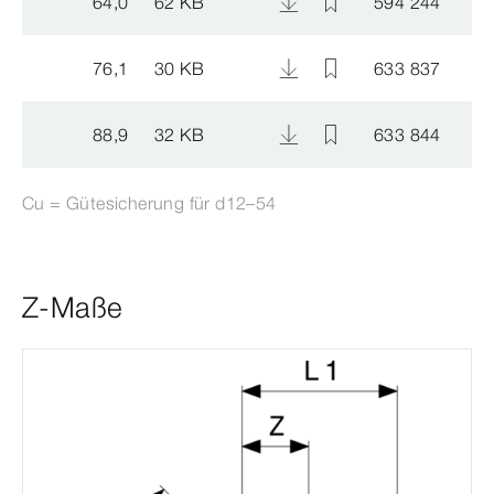
64,0
62 KB
594 244
76,1
30 KB
633 837
88,9
32 KB
633 844
Cu = Gütesicherung für d12–54
Z-Maße