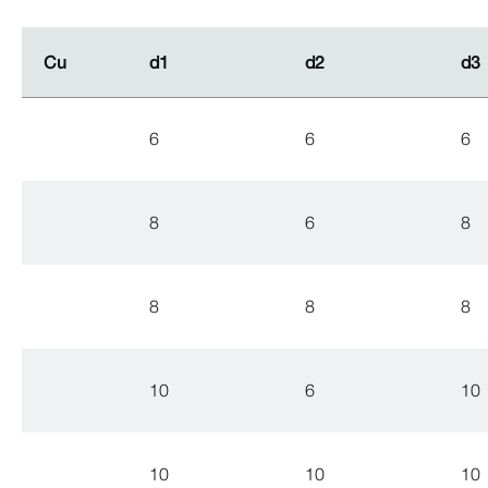
Cu
Cu
d1
d1
d2
d2
d3
d3
6
6
6
8
6
8
8
8
8
10
6
10
10
10
10