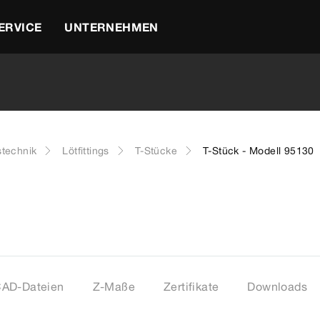
ERVICE
UNTERNEHMEN
stechnik
Lötfittings
T-Stücke
T-Stück - Modell 95130
AD-Dateien
Z-Maße
Zertifikate
Downloads