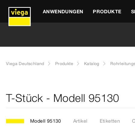
ANWENDUNGEN
PRODUKTE
S
Viega Deutschland
Produkte
Katalog
Rohrleitung
T-Stück - Modell 95130
Modell 95130
Artikel
Etiketten
C