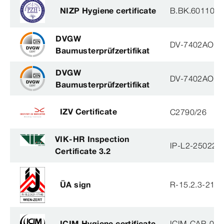
NIZP Hygiene certificate
B.BK.60110.1
DVGW
DV-7402AO29
Baumusterprüfzertifikat
DVGW
DV-7402AO29
Baumusterprüfzertifikat
IZV Certificate
C2790/26
VIK-HR Inspection
IP-L2-250224
Certificate 3.2
ÜA sign
R-15.2.3-21-
ICIM Hygiene certificate
ICIM-CAP-009