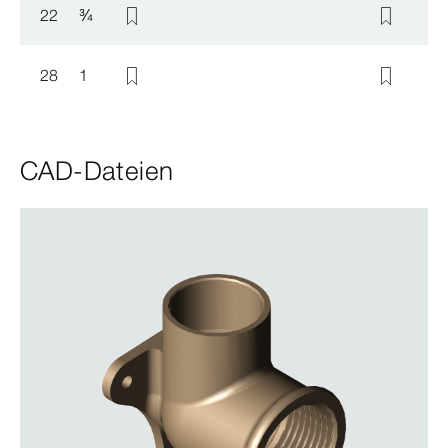
22
¾
28
1
CAD-Dateien