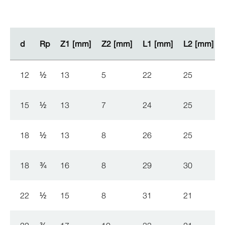
d
d
Rp
Rp
Z1 [mm]
Z1 [mm]
Z2 [mm]
Z2 [mm]
L1 [mm]
L1 [mm]
L2 [mm]
L2 [mm]
12
½
13
5
22
25
15
½
13
7
24
25
18
½
13
8
26
25
18
¾
16
8
29
30
22
½
15
8
31
21