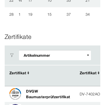
22
¾
17
10
33
21
28
1
19
15
37
34
Zertifikate
Zertifikat
Zertifikat
Zertifikat
Zertifikat
DVGW
DV-7402AO29
Baumusterprüfzertifikat