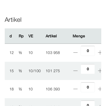
Artikel
d
d
Rp
Rp
VE
VE
Artikel
Artikel
Menge
Menge
12
½
10
103 958
15
½
10/100
101 275
18
½
10
106 393