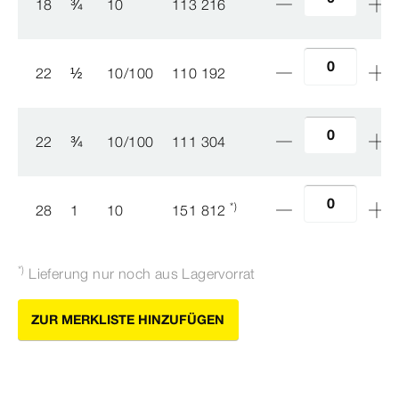
18
¾
10
113 216
22
½
10/100
110 192
22
¾
10/100
111 304
*)
28
1
10
151 812
*)
Lieferung nur noch aus Lagervorrat
ZUR MERKLISTE HINZUFÜGEN