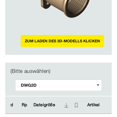
ZUM LADEN DES 3D-MODELLS KLICKEN
(Bitte auswählen)
d
d
Rp
Rp
Dateigröße
Dateigröße
Artikel
Artikel