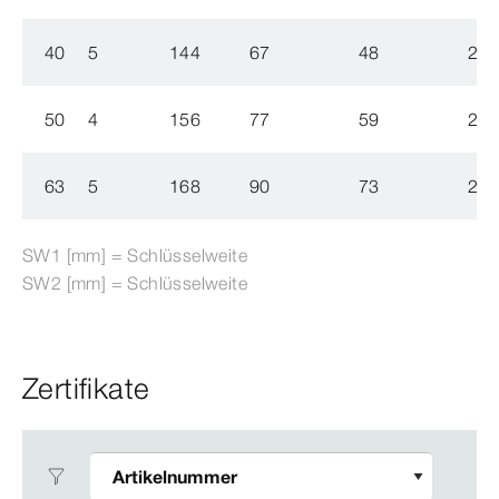
40
5
144
67
48
274
50
4
156
77
59
277
63
5
168
90
73
275
SW1 [mm] = Schlüsselweite
SW2 [mm] = Schlüsselweite
Zertifikate