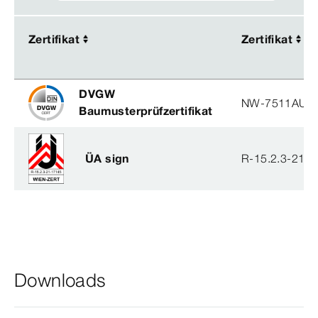
Zertifikat
Zertifikat
Zertifikat
Zertifikat
DVGW
NW-7511AU2
Baumusterprüfzertifikat
ÜA sign
R-15.2.3-21-
Downloads