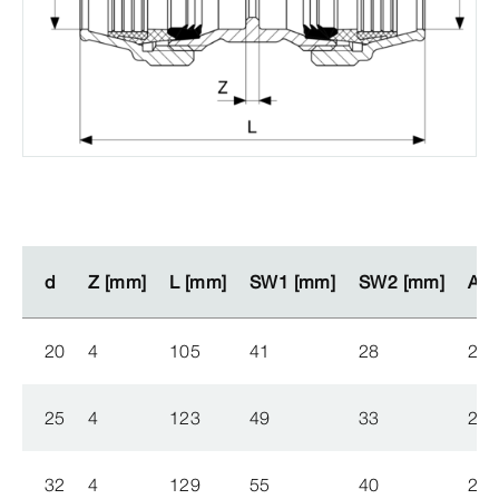
d
d
Z [mm]
Z [mm]
L [mm]
L [mm]
SW1 [mm]
SW1 [mm]
SW2 [mm]
SW2 [mm]
Arti
Arti
20
4
105
41
28
274
25
4
123
49
33
275
32
4
129
55
40
275