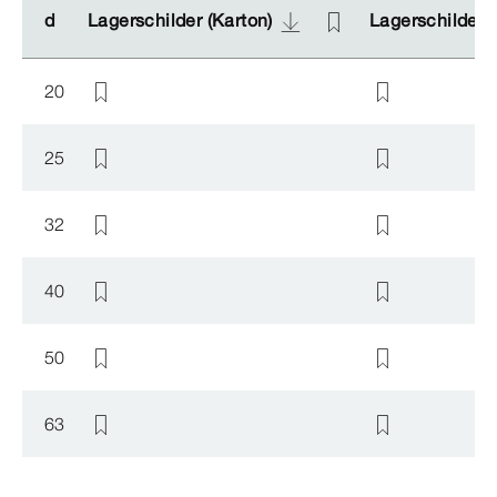
d
d
Lagerschilder (Karton)
Lagerschilder (Karton)
Lagerschilder (
Lagerschilder (
20
25
32
40
50
63