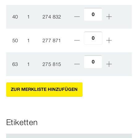
40
1
274 832
50
1
277 871
63
1
275 815
ZUR MERKLISTE HINZUFÜGEN
Etiketten