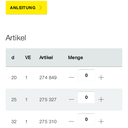
ANLEITUNG
Artikel
d
d
VE
VE
Artikel
Artikel
Menge
Menge
20
1
274 849
25
1
275 327
32
1
275 310