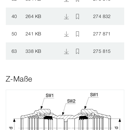
40
264 KB
274 832
50
241 KB
277 871
63
338 KB
275 815
Z-Maße