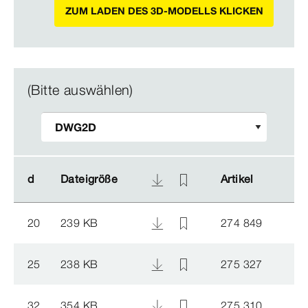
ZUM LADEN DES 3D-MODELLS KLICKEN
(Bitte auswählen)
d
d
Dateigröße
Dateigröße
Artikel
Artikel
20
239 KB
274 849
25
238 KB
275 327
32
354 KB
275 310