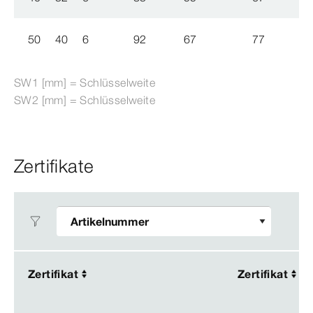
50
40
6
92
67
77
SW1 [mm] = Schlüsselweite
SW2 [mm] = Schlüsselweite
Zertifikate
Zertifikat
Zertifikat
Zertifikat
Zertifikat