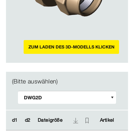
ZUM LADEN DES 3D-MODELLS KLICKEN
(Bitte auswählen)
d1
d1
d2
d2
Dateigröße
Dateigröße
Artikel
Artikel