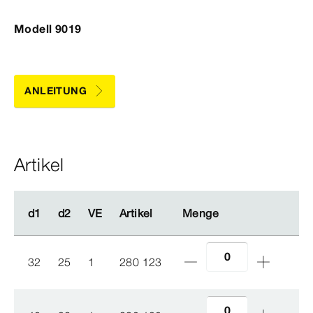
Modell 9019
ANLEITUNG
Artikel
d1
d1
d2
d2
VE
VE
Artikel
Artikel
Menge
Menge
32
25
1
280 123