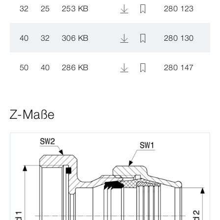
32
25
253 KB
280 123
40
32
306 KB
280 130
50
40
286 KB
280 147
Z-Maße