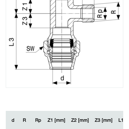
d
d
R
R
Rp
Rp
Z1 [mm]
Z1 [mm]
Z2 [mm]
Z2 [mm]
Z3 [mm]
Z3 [mm]
L1 [
L1 [