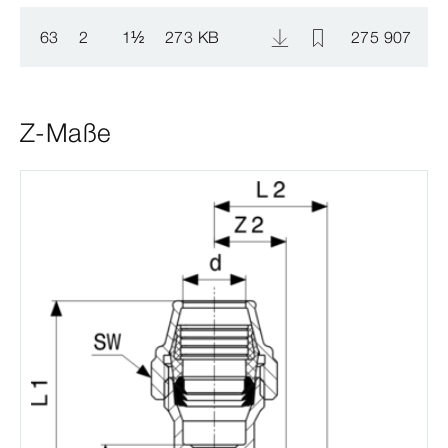
63
2
1
½
273 KB
275 907
Z-Maße