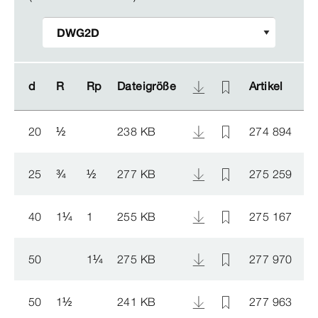
d
d
R
R
Rp
Rp
Dateigröße
Dateigröße
Artikel
Artikel
20
½
238 KB
274 894
25
¾
½
277 KB
275 259
40
1
¼
1
255 KB
275 167
50
1
¼
275 KB
277 970
50
1
½
241 KB
277 963