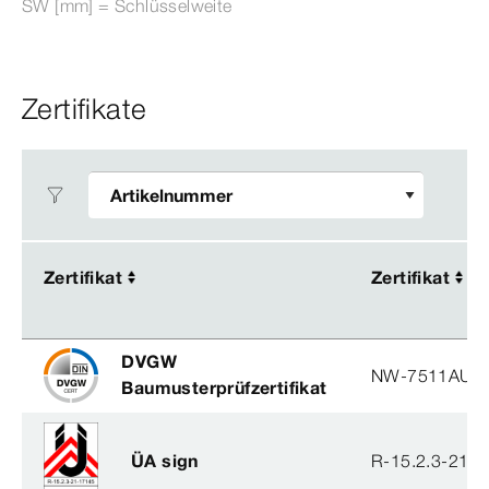
SW [mm] = Schlüsselweite
Zertifikate
Zertifikat
Zertifikat
Zertifikat
Zertifikat
DVGW
NW-7511AU2
Baumusterprüfzertifikat
ÜA sign
R-15.2.3-21-