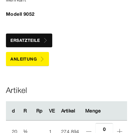
Modell 9052
ERSATZTEILE
ANLEITUNG
Artikel
d
d
R
R
Rp
Rp
VE
VE
Artikel
Artikel
Menge
Menge
20
½
1
274 894