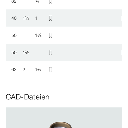
32
1
¾
40
1
¼
1
50
1
¼
50
1
½
63
2
1
½
CAD-Dateien