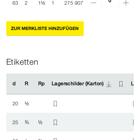
63
2
1
½
1
275 907
ZUR MERKLISTE HINZUFÜGEN
Etiketten
d
d
R
R
Rp
Rp
Lagerschilder (Karton)
Lagerschilder (Karton)
Lag
Lag
20
½
25
¾
½