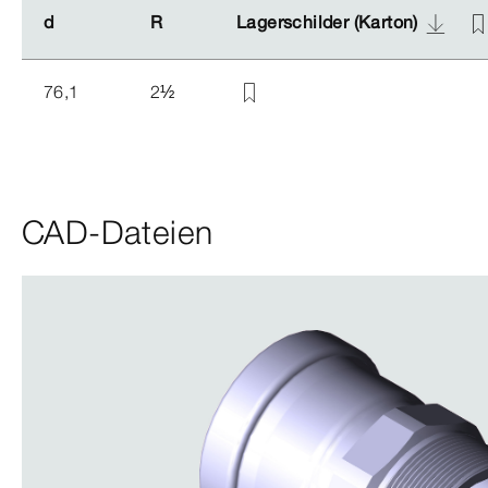
d
d
R
R
Lagerschilder (Karton)
Lagerschilder (Karton)
76,1
2
½
CAD-Dateien