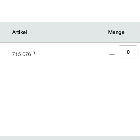
Artikel
Artikel
Menge
Menge
*)
715 076