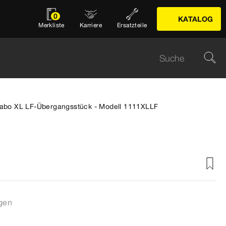
0
KATALOG
Merkliste
Karriere
Ersatzteile
tabo XL LF-Übergangsstück - Modell 1111XLLF
gen