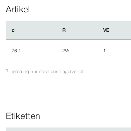
Artikel
d
d
R
R
VE
VE
76,1
2
½
1
*)
Lieferung nur noch aus Lagervorrat
Etiketten