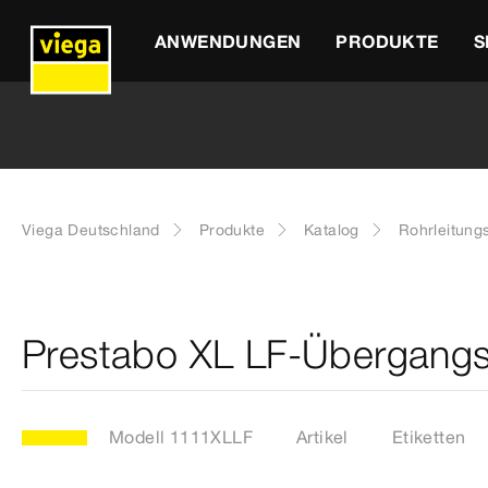
ANWENDUNGEN
PRODUKTE
S
Viega Deutschland
Produkte
Katalog
Rohrleitung
Prestabo XL LF-Übergangs
Modell 1111XLLF
Artikel
Etiketten