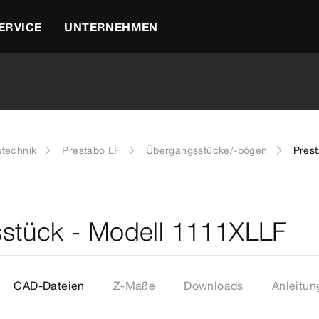
ERVICE
UNTERNEHMEN
stechnik
Prestabo LF
Übergangsstücke/-bögen
Pres
stück - Modell 1111XLLF
CAD-Dateien
Z-Maße
Downloads
Anleitun