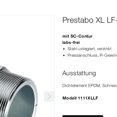
Prestabo XL LF
mit
SC‑Contur
labs-​frei
Stahl unlegiert, verzinkt
Press­
anschluss
, R-​Gewi
Ausstattung
Dicht­
element
EPDM, Schneidr
Modell 1111XLLF