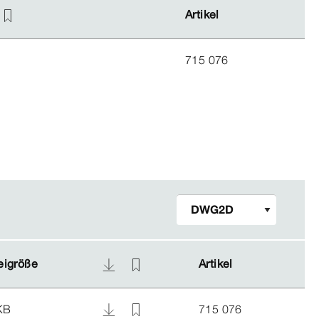
Artikel
Artikel
715 076
eigröße
eigröße
Artikel
Artikel
KB
715 076