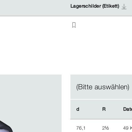
Lagerschilder (Etikett)
Lagerschilder (Etikett)
(Bitte auswählen)
d
d
R
R
Dat
Dat
76,1
2
½
49 