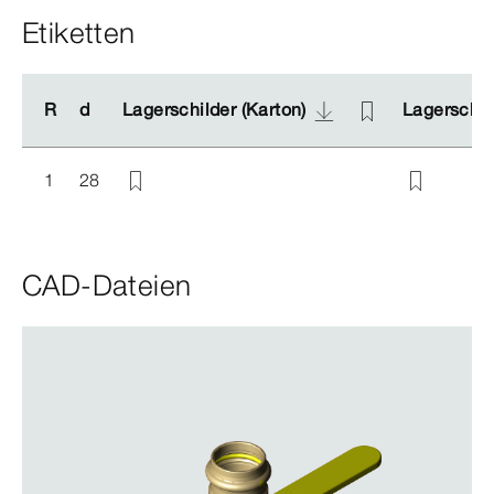
Etiketten
R
R
d
d
Lagerschilder (Karton)
Lagerschilder (Karton)
Lagerschild
Lagerschild
1
28
CAD-Dateien