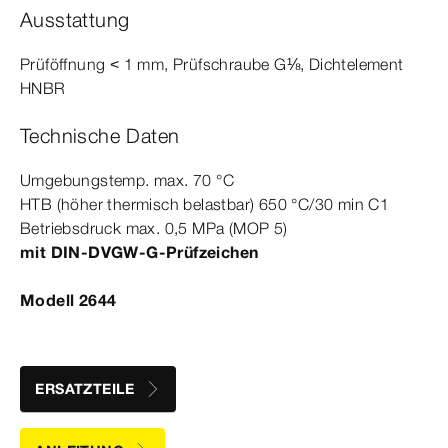
Ausstattung
Prüföffnung < 1
mm
, Prüfschraube G⅛, Dicht­
element
HNBR
Technische Daten
Umgebungstemp.
max.
70
°C
HTB (höher thermisch belastbar) 650
°C
/30 min C1
Betriebsdruck max.
0
,5
MPa
(
MOP
5
)
mit
DIN‑DVGW‑G
-Prüfzeichen
Modell 2644
ERSATZTEILE