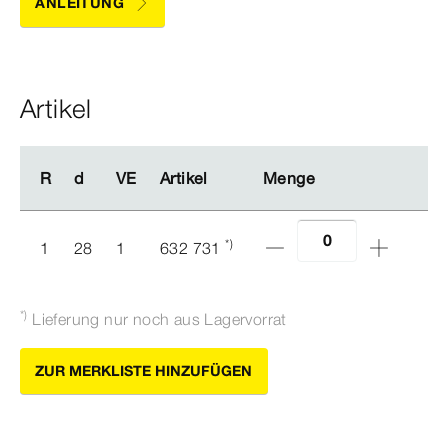
ANLEITUNG
Artikel
R
R
d
d
VE
VE
Artikel
Artikel
Menge
Menge
*)
1
28
1
632 731
*)
Lieferung nur noch aus Lagervorrat
ZUR MERKLISTE HINZUFÜGEN