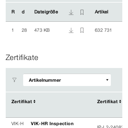
R
R
d
d
Dateigröße
Dateigröße
Artikel
Artikel
1
28
473 KB
632 731
Zertifikate
Zertifikat
Zertifikat
Zertifikat
Zertifikat
VIK-H
VIK-HR Inspection
IP-L2-240823