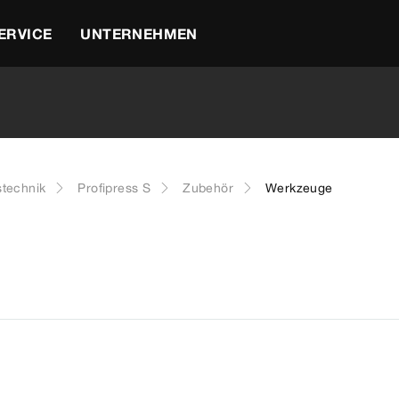
ERVICE
UNTERNEHMEN
stechnik
Profipress S
Zubehör
Werkzeuge