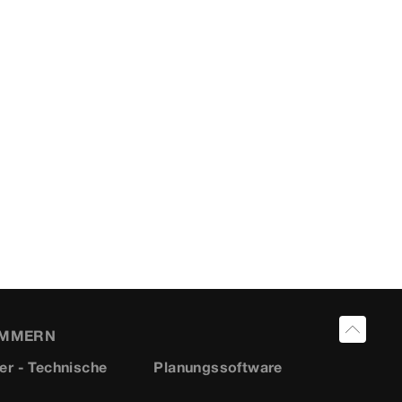
UMMERN
er - Technische
Planungssoftware