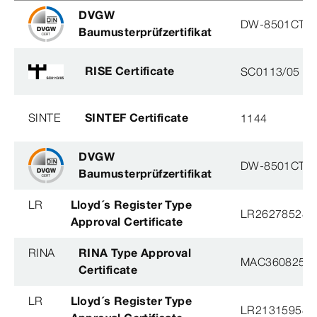
DVGW
DW-8501CT0
Baumusterprüfzertifikat
RISE Certificate
SC0113/05
SINTE
SINTEF Certificate
1144
DVGW
DW-8501CT0
Baumusterprüfzertifikat
LR
Lloyd´s Register Type
LR26278528T
Approval Certificate
RINA
RINA Type Approval
MAC360825X
Certificate
LR
Lloyd´s Register Type
LR21315958T