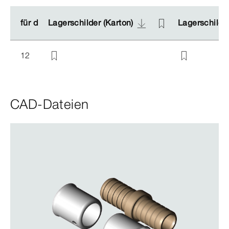
für d
für d
Lagerschilder (Karton)
Lagerschilder (Karton)
Lagerschilder
Lagerschilder
12
CAD-Dateien