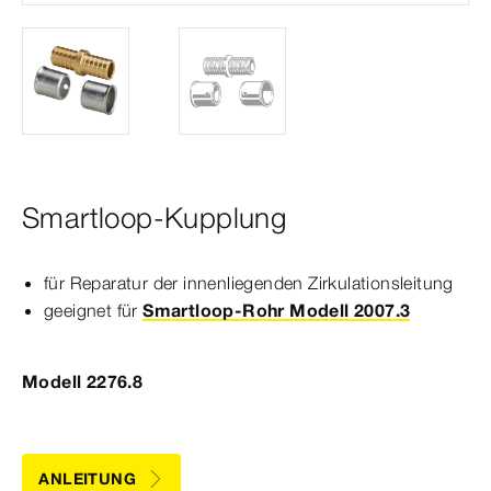
Smartloop-Kupplung
für Reparatur der innen­
liegend
en Zirku­
la
tions
leitung
geeignet für
Smartloop-Rohr Modell 2007.3
Modell 2276.8
ANLEITUNG