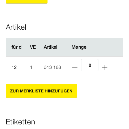
Artikel
für d
für d
VE
VE
Artikel
Artikel
Menge
Menge
12
1
643 188
ZUR MERKLISTE HINZUFÜGEN
Etiketten