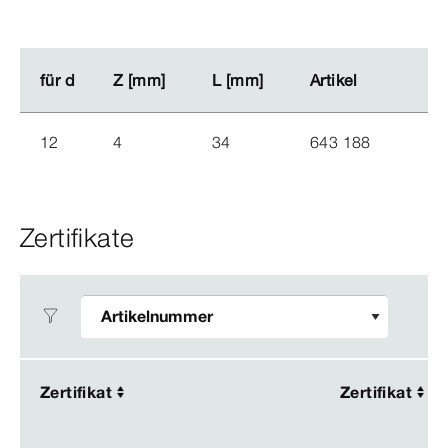
für d
für d
Z [mm]
Z [mm]
L [mm]
L [mm]
Artikel
Artikel
12
4
34
643 188
Zertifikate
Zertifikat
Zertifikat
Zertifikat
Zertifikat