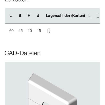
L
L
B
B
H
H
d
d
Lagerschilder (Karton)
Lagerschilder (Karton)
60
45
10
15
CAD-Dateien