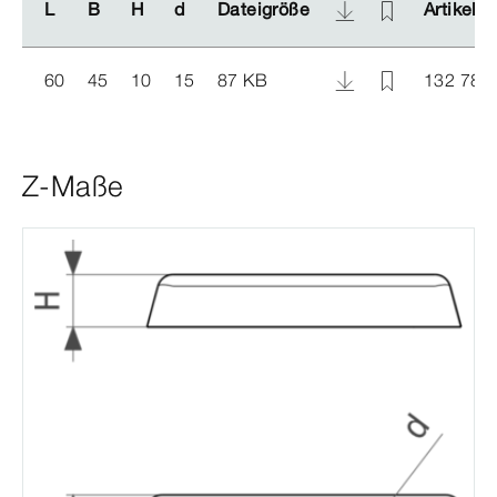
L
L
B
B
H
H
d
d
Dateigröße
Dateigröße
Artikel
Artikel
60
45
10
15
87 KB
132 781
Z-Maße