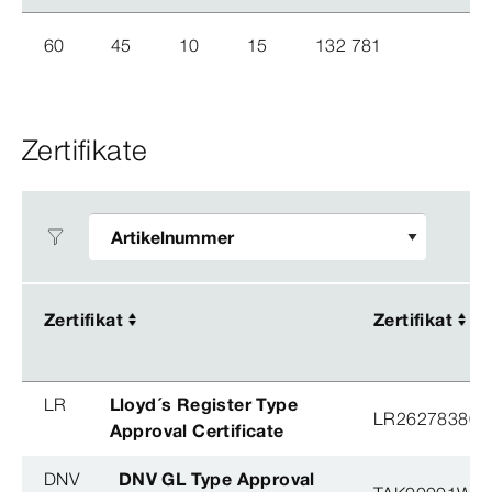
60
45
10
15
132 781
Zertifikate
Zertifikat
Zertifikat
Zertifikat
Zertifikat
LR
Lloyd´s Register Type
LR26278380T
Approval Certificate
DNV
DNV GL Type Approval