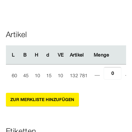
Artikel
L
L
B
B
H
H
d
d
VE
VE
Artikel
Artikel
Menge
Menge
60
45
10
15
10
132 781
ZUR MERKLISTE HINZUFÜGEN
Etiketten