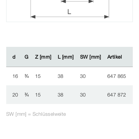
d
d
G
G
Z [mm]
Z [mm]
L [mm]
L [mm]
SW [mm]
SW [mm]
Artikel
Artikel
16
¾
15
38
30
647 865
20
¾
15
38
30
647 872
SW [mm] = Schlüsselweite