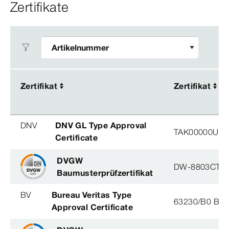
Zertifikate
Zertifikat
Zertifikat
Zertifikat
Zertifikat
DNV
DNV GL Type Approval
TAK00000U2, 
Certificate
DVGW
DW-8803CT0
Baumusterprüfzertifikat
BV
Bureau Veritas Type
63230/B0 BV
Approval Certificate