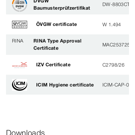
DVGW
DW-8803CT0
Baumusterprüfzertifikat
ÖVGW certificate
W 1.494
RINA
RINA Type Approval
MAC253725X
Certificate
IZV Certificate
C2798/26
ICIM Hygiene certificate
ICIM-CAP-009
Downloads