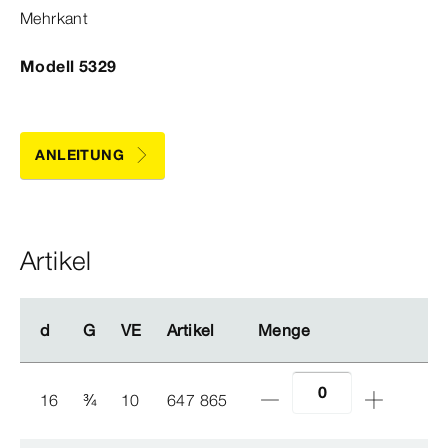
Mehrkant
Modell 5329
ANLEITUNG
Artikel
d
d
G
G
VE
VE
Artikel
Artikel
Menge
Menge
16
¾
10
647 865