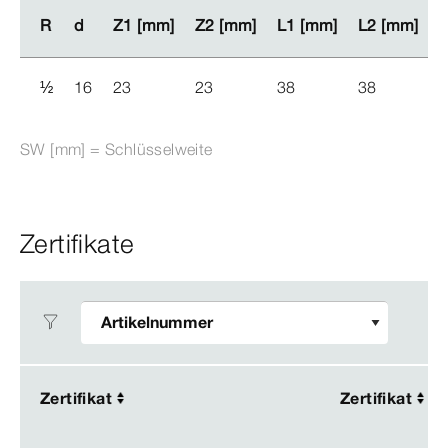
R
R
d
d
Z1 [mm]
Z1 [mm]
Z2 [mm]
Z2 [mm]
L1 [mm]
L1 [mm]
L2 [mm]
L2 [mm]
L
L
½
16
23
23
38
38
SW [mm] = Schlüsselweite
Zertifikate
Zertifikat
Zertifikat
Zertifikat
Zertifikat