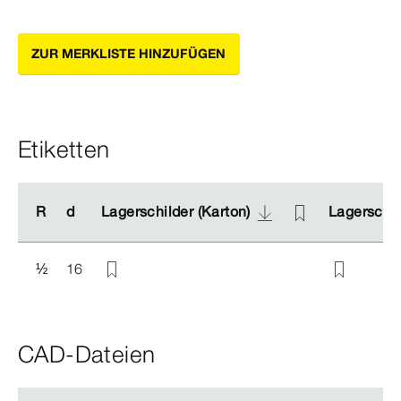
ZUR MERKLISTE HINZUFÜGEN
Etiketten
R
R
d
d
Lagerschilder (Karton)
Lagerschilder (Karton)
Lagerschil
Lagerschil
½
16
CAD-Dateien