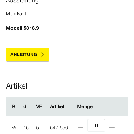
Ausstattung
Mehrkant
Modell 5318.9
ANLEITUNG
Artikel
R
R
d
d
VE
VE
Artikel
Artikel
Menge
Menge
½
16
5
647 650