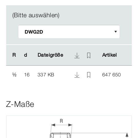
(Bitte auswählen)
R
R
d
d
Dateigröße
Dateigröße
Artikel
Artikel
½
16
337 KB
647 650
Z-Maße