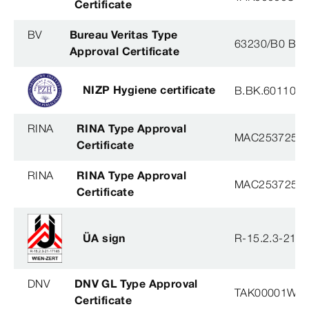
Certificate
BV
Bureau Veritas Type
63230/B0 BV
Approval Certificate
NIZP Hygiene certificate
B.BK.60110.0
RINA
RINA Type Approval
MAC253725X
Certificate
RINA
RINA Type Approval
MAC253725XG
Certificate
ÜA sign
R-15.2.3-21-
DNV
DNV GL Type Approval
TAK00001W8
Certificate