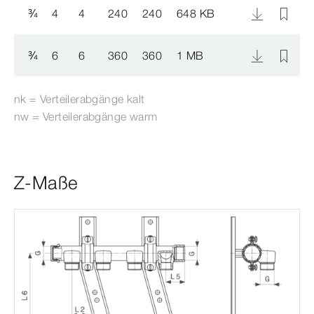
¾
4
4
240
240
648 KB
1
¾
6
6
360
360
1 MB
1
nk = Verteilerabgänge kalt
nw = Verteilerabgänge warm
Z-Maße