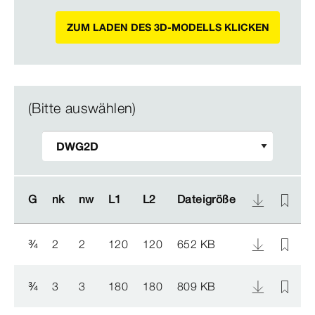
ZUM LADEN DES 3D-MODELLS KLICKEN
(Bitte auswählen)
G
G
nk
nk
nw
nw
L1
L1
L2
L2
Dateigröße
Dateigröße
A
A
¾
2
2
120
120
652 KB
1
¾
3
3
180
180
809 KB
1