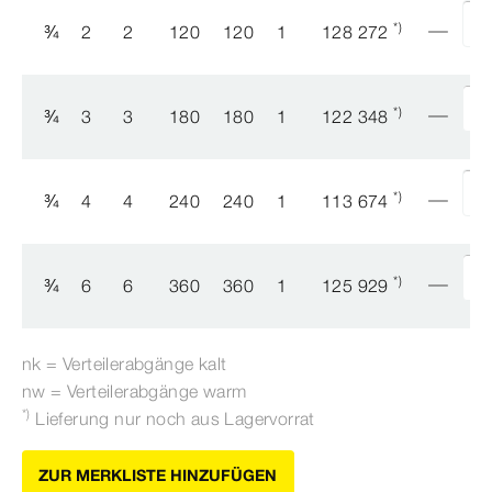
*)
¾
2
2
120
120
1
128 272
*)
¾
3
3
180
180
1
122 348
*)
¾
4
4
240
240
1
113 674
*)
¾
6
6
360
360
1
125 929
nk = Verteilerabgänge kalt
nw = Verteilerabgänge warm
*)
Lieferung nur noch aus Lagervorrat
ZUR MERKLISTE HINZUFÜGEN