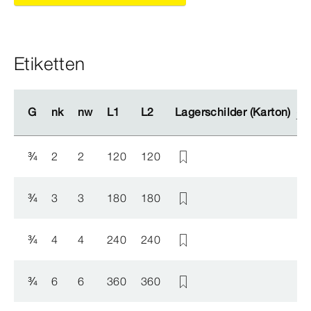
Etiketten
G
G
nk
nk
nw
nw
L1
L1
L2
L2
Lagerschilder (Karton)
Lagerschilder (Karton)
¾
2
2
120
120
¾
3
3
180
180
¾
4
4
240
240
¾
6
6
360
360