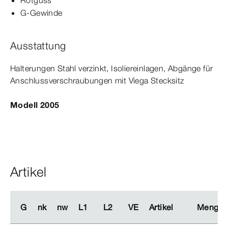
G-​Gewinde
Ausstattung
Halterungen Stahl verzinkt, Isoliereinlagen, Abgänge für
Anschlussverschraubung
en mit Viega Stecksitz
Modell 2005
Artikel
G
G
nk
nk
nw
nw
L1
L1
L2
L2
VE
VE
Artikel
Artikel
Menge
Menge