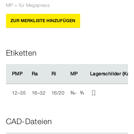
MP = für
Megapress
ZUR MERKLISTE HINZUFÜGEN
Etiketten
PMP
PMP
Ra
Ra
Ri
Ri
MP
MP
Lagerschilder (Kar
Lagerschilder (Kar
12–35
16–32
16/20
⅜
–
¾
CAD-Dateien