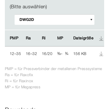
(Bitte auswählen)
PMP
PMP
Ra
Ra
Ri
Ri
MP
MP
Dateigröße
Dateigröße
12–35
16–32
16/20
⅜
–
¾
156 KB
PMP = für
Press
verbinder
der metallenen Press­
system
e
Ra = für Raxofix
Ri = für Raxinox
MP = für
Megapress