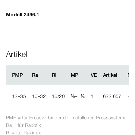
Modell 2496.1
Artikel
PMP
PMP
Ra
Ra
Ri
Ri
MP
MP
VE
VE
Artikel
Artikel
Me
Me
12–35
16–32
16/20
⅜
–
¾
1
622 657
PMP = für
Press
verbinder
der metallenen Press­
system
e
Ra = für Raxofix
Ri = für Raxinox