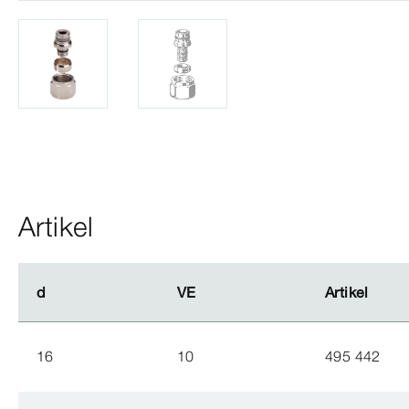
Artikel
d
d
VE
VE
Artikel
Artikel
16
10
495 442