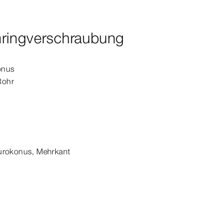
ringverschraubung
onus
Rohr
urokonus
, Mehrkant