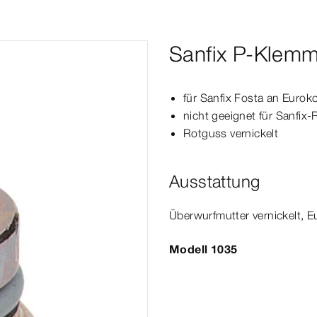
Sanfix P-Klemm
für
Sanfix
Fosta
an
Eurok
nicht geeignet für
Sanfix
-
Rotguss vernickelt
Ausstattung
Über­
wurf
mutter
vernickelt,
E
Modell 1035