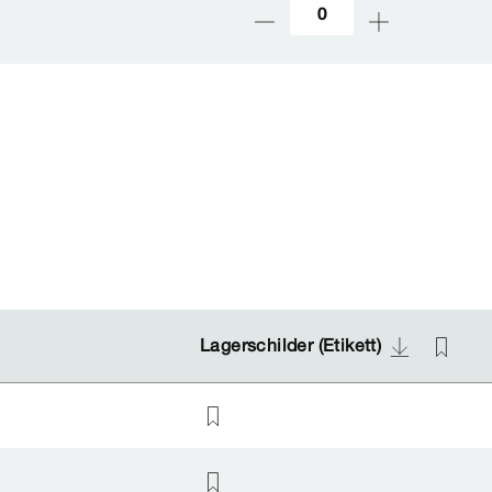
Lagerschilder (Etikett)
Lagerschilder (Etikett)