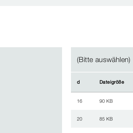
(Bitte auswählen)
d
d
Dateigröße
Dateigröße
16
90 KB
20
85 KB