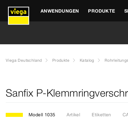
ANWENDUNGEN
PRODUKTE
S
Viega Deutschland
Produkte
Katalog
Rohrleitung
Sanfix P-Klemmringversch
Modell 1035
Artikel
Etiketten
CA