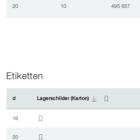
20
10
495 657
Etiketten
d
d
Lagerschilder (Karton)
Lagerschilder (Karton)
16
20