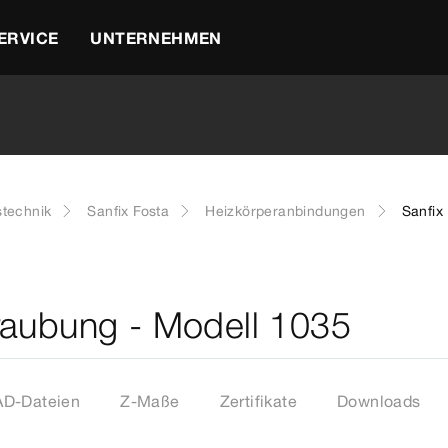
ERVICE
UNTERNEHMEN
stechnik
Sanfix Fosta
Heizkörperanbindungen
Sanfix
raubung - Modell 1035
D-Dateien
Z-Maße
Zertifikate
Downloads