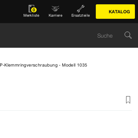
0
KATALOG
Merkliste
Karriere
Ersatzteile
 P-Klemmringverschraubung - Modell 1035