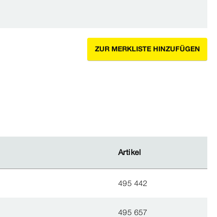
ZUR MERKLISTE HINZUFÜGEN
Artikel
Artikel
495 442
495 657