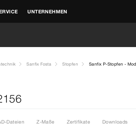
ERVICE
UNTERNEHMEN
stechnik
Sanfix Fosta
Stopfen
Sanfix P-Stopfen - Mod
 2156
D-Dateien
Z-Maße
Zertifikate
Downloads