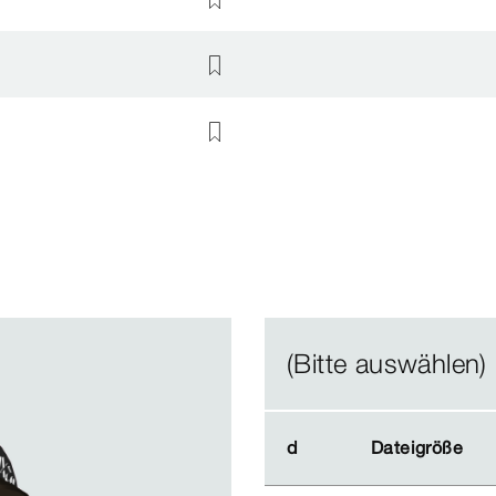
(Bitte auswählen)
d
d
Dateigröße
Dateigröße