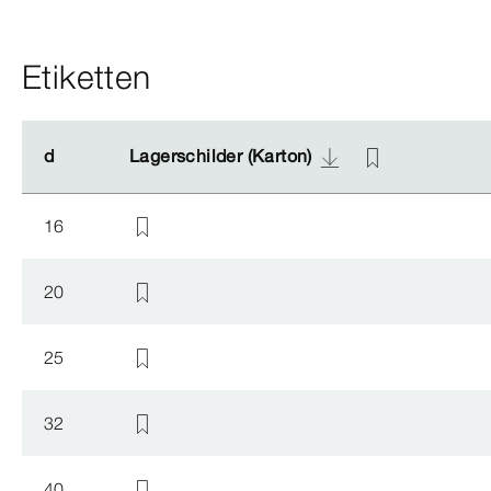
Etiketten
d
d
Lagerschilder (Karton)
Lagerschilder (Karton)
16
20
25
32
40