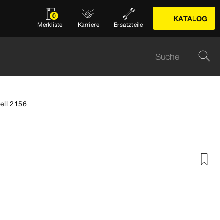
0
KATALOG
Merkliste
Karriere
Ersatzteile
ell 2156