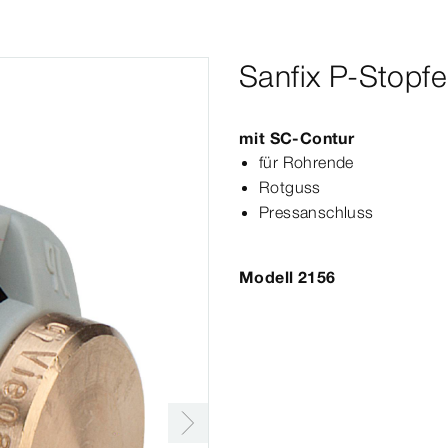
Sanfix P-Stopf
mit
SC‑Contur
für Rohrende
Rotguss
Press­
anschluss
Modell 2156