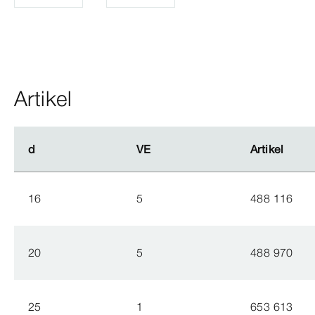
Artikel
d
d
VE
VE
Artikel
Artikel
16
5
488 116
20
5
488 970
25
1
653 613