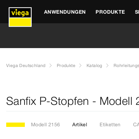
ANWENDUNGEN
PRODUKTE
S
Viega Deutschland
Produkte
Katalog
Rohrleitung
Sanfix P-Stopfen - Modell
Modell 2156
Artikel
Etiketten
CA