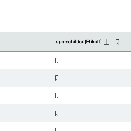
Lagerschilder (Etikett)
Lagerschilder (Etikett)