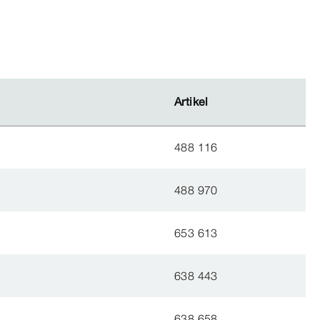
Artikel
Artikel
488 116
488 970
653 613
638 443
638 658