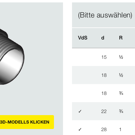
(Bitte auswählen)
VdS
VdS
d
d
R
R
15
½
18
½
18
¾
✓
22
¾
 3D-MODELLS KLICKEN
✓
28
1