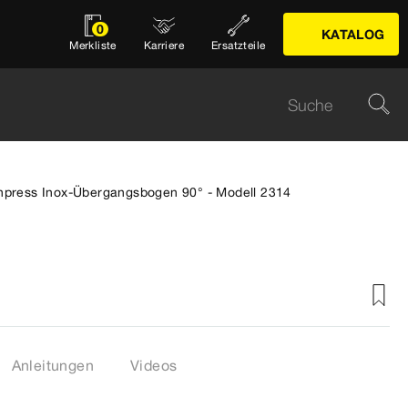
0
KATALOG
Merkliste
Karriere
Ersatzteile
npress Inox-Übergangsbogen 90° - Modell 2314
Anleitungen
Videos