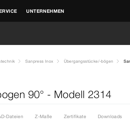
ERVICE
UNTERNEHMEN
stechnik
Sanpress Inox
Übergangsstücke/-bögen
Sa
ogen 90° - Modell 2314
D-Dateien
Z-Maße
Zertifikate
Downloads