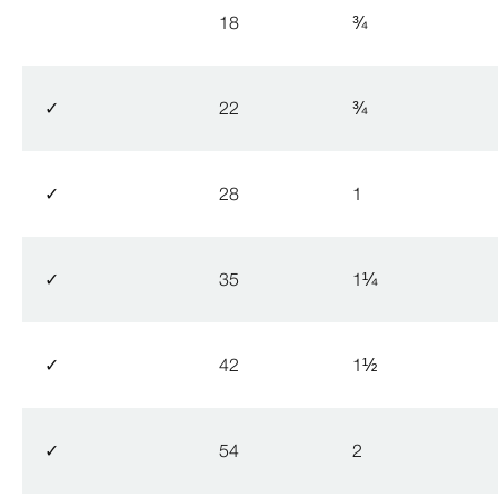
18
¾
✓
22
¾
✓
28
1
✓
35
1
¼
✓
42
1
½
✓
54
2