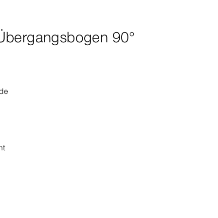
-Übergangsbogen 90°
nde
nt