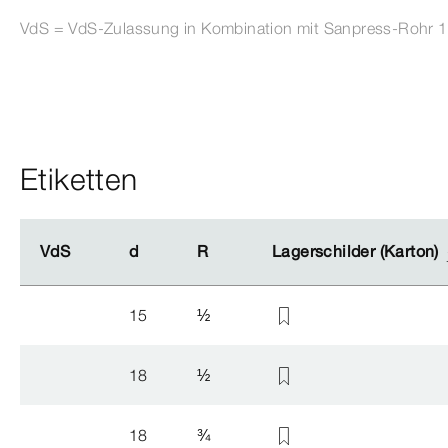
VdS = VdS-​Zulassung in Kombination mit Sanpress-​Rohr 1
Etiketten
VdS
VdS
d
d
R
R
Lagerschilder (Karton)
Lagerschilder (Karton)
15
½
18
½
18
¾