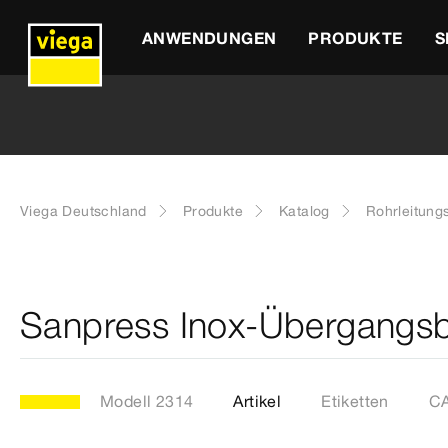
ANWENDUNGEN
PRODUKTE
S
Viega Deutschland
Produkte
Katalog
Rohrleitung
Sanpress Inox-Übergangsb
Modell 2314
Artikel
Etiketten
CA