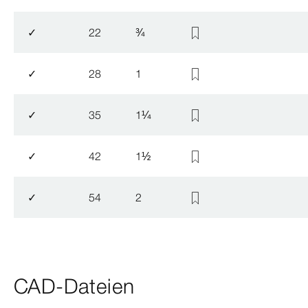
✓
22
¾
✓
28
1
✓
35
1
¼
✓
42
1
½
✓
54
2
CAD-Dateien