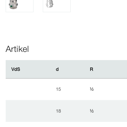
Artikel
VdS
VdS
d
d
R
R
15
½
18
½