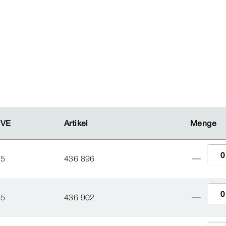
VE
VE
Artikel
Artikel
Menge
Menge
5
436 896
5
436 902