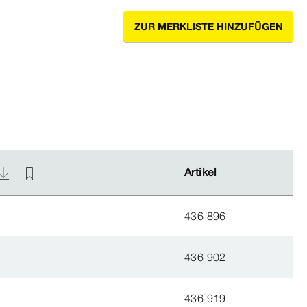
ZUR MERKLISTE HINZUFÜGEN
Artikel
Artikel
436 896
436 902
436 919