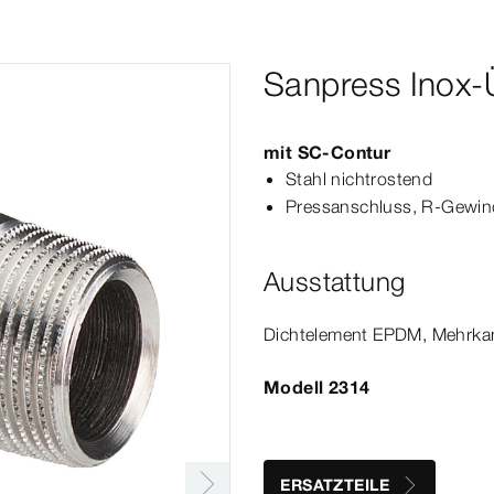
Sanpress Inox
mit
SC‑Contur
Stahl nichtrostend
Press­
anschluss
, R-​Gewi
Ausstattung
Dicht­
element
EPDM, Mehrka
Modell 2314
ERSATZTEILE