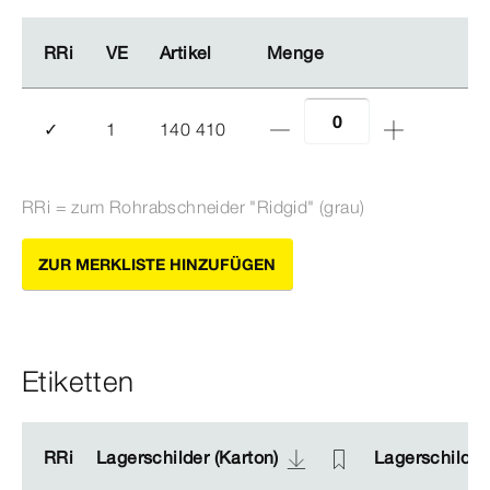
RRi
RRi
VE
VE
Artikel
Artikel
Menge
Menge
✓
1
140 410
RRi = zum Rohrabschneider "Ridgid" (grau)
ZUR MERKLISTE HINZUFÜGEN
Etiketten
RRi
RRi
Lagerschilder (Karton)
Lagerschilder (Karton)
Lagerschilder 
Lagerschilder 