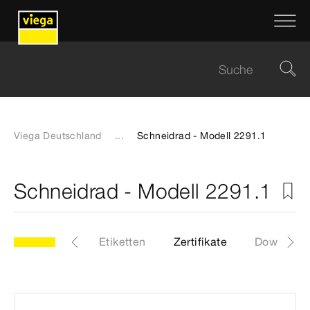
Viega Deutschland
...
Schneidrad - Modell 2291.1
Schneidrad - Modell 2291.1
.1
Artikel
Etiketten
Zertifikate
Download