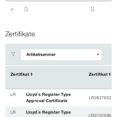
✓
Zertifikate
Zertifikat
Zertifikat
Zertifikat
Zertifikat
LR
Lloyd´s Register Type
LR26278528T
Approval Certificate
LR
Lloyd´s Register Type
LR21315958T