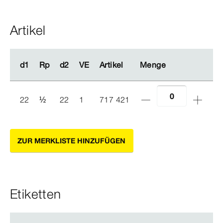
Artikel
d1
d1
Rp
Rp
d2
d2
VE
VE
Artikel
Artikel
Menge
Menge
22
½
22
1
717 421
ZUR MERKLISTE HINZUFÜGEN
Etiketten