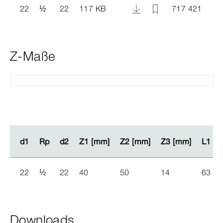
22
½
22
117 KB
717 421
Z-Maße
d1
d1
Rp
Rp
d2
d2
Z1 [mm]
Z1 [mm]
Z2 [mm]
Z2 [mm]
Z3 [mm]
Z3 [mm]
L1 [
L1 [
22
½
22
40
50
14
63
Downloads