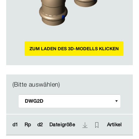
ZUM LADEN DES 3D-MODELLS KLICKEN
(Bitte auswählen)
d1
d1
Rp
Rp
d2
d2
Dateigröße
Dateigröße
Artikel
Artikel