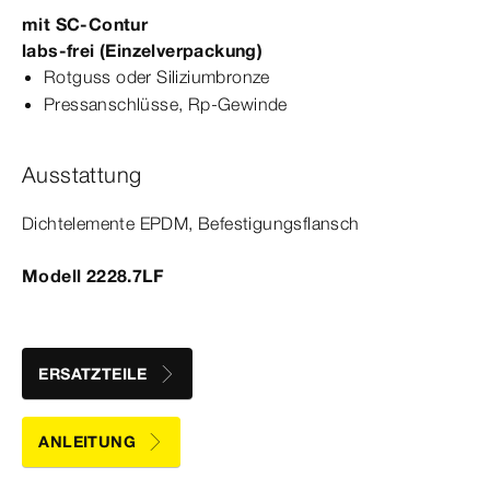
mit
SC‑Contur
labs-​frei (Einzelverpackung)
Rotguss oder Siliziumbronze
Pressanschlüsse,
Rp‑Gewinde
Ausstattung
Dicht­
element
e EPDM, Befestigungsflansch
Modell 2228.7LF
ERSATZTEILE
ANLEITUNG