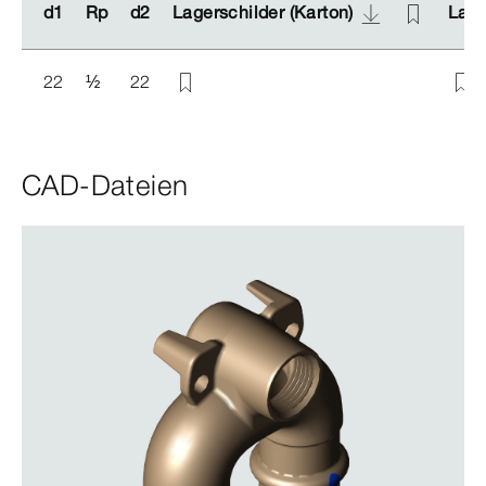
d1
d1
Rp
Rp
d2
d2
Lagerschilder (Karton)
Lagerschilder (Karton)
Lage
Lage
22
½
22
CAD-Dateien