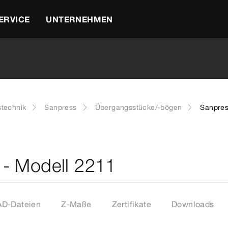
ERVICE
UNTERNEHMEN
stechnik
Sanpress
Übergangsstücke/-bögen
Sanpres
- Modell 2211
D-Dateien
Z-Maße
Zertifikate
Downloads