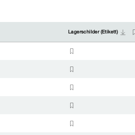
Lagerschilder (Etikett)
Lagerschilder (Etikett)