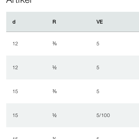
d
d
R
R
VE
VE
12
⅜
5
12
½
5
15
⅜
5
15
½
5/100
15
¾
5