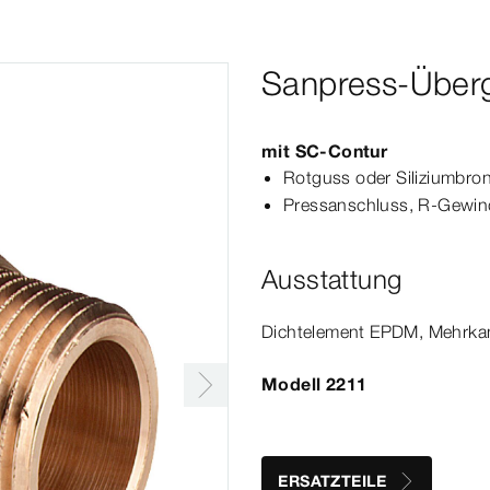
Sanpress-Über
mit
SC‑Contur
Rotguss oder Siliziumbro
Press­
anschluss
, R-​Gewi
Ausstattung
Dicht­
element
EPDM, Mehrka
Modell 2211
ERSATZTEILE