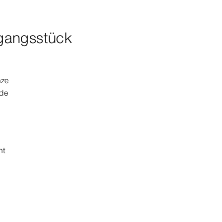
gangsstück
nze
nde
nt