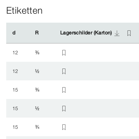
Etiketten
d
d
R
R
Lagerschilder (Karton)
Lagerschilder (Karton)
12
⅜
12
½
15
⅜
15
½
15
¾