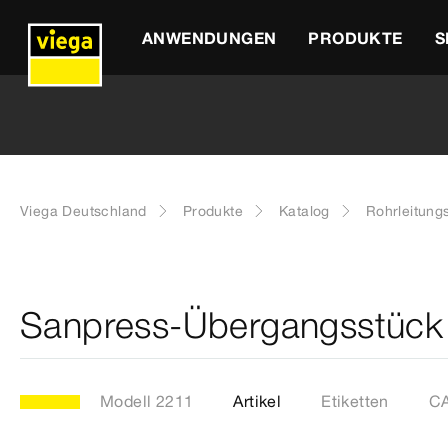
ANWENDUNGEN
PRODUKTE
S
Viega Deutschland
Produkte
Katalog
Rohrleitung
Sanpress-Übergangsstück 
Modell 2211
Artikel
Etiketten
CA