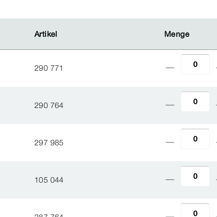
Artikel
Artikel
Menge
Menge
290 771
290 764
297 985
105 044
287 764