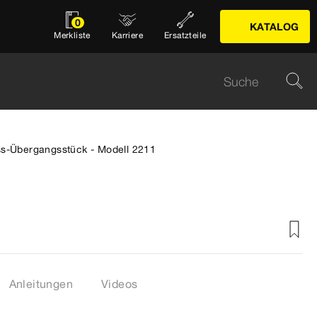
0
KATALOG
Merkliste
Karriere
Ersatzteile
s-Übergangsstück - Modell 2211
Anleitungen
Videos