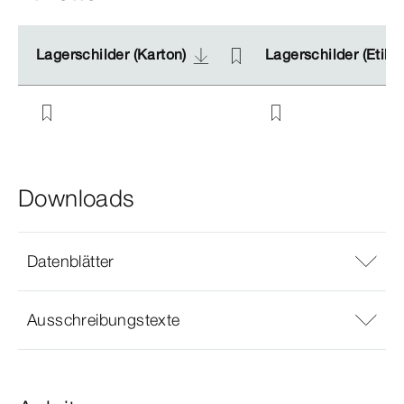
Lagerschilder (Karton)
Lagerschilder (Karton)
Lagerschilder (Etike
Lagerschilder (Etike
Downloads
Datenblätter
Ausschreibungstexte