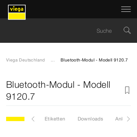
Viega Deutschland
...
Bluetooth-Modul - Modell 9120.7
Bluetooth-Modul - Modell
9120.7
0.7
Artikel
Etiketten
Downloads
Anleitun