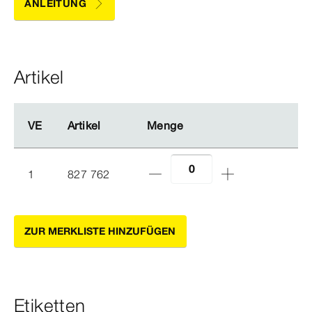
ANLEITUNG
Artikel
VE
VE
Artikel
Artikel
Menge
Menge
1
827 762
ZUR MERKLISTE HINZUFÜGEN
Etiketten