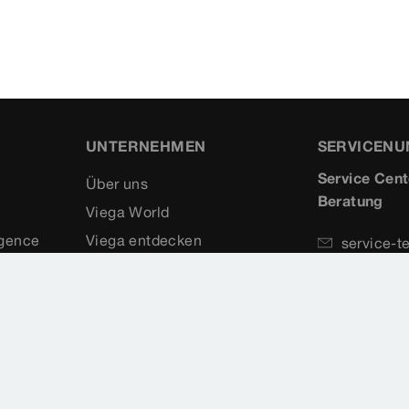
UNTERNEHMEN
SERVICEN
Service Cent
Über uns
Beratung
Viega World
igence
Viega entdecken
service-t
+49 2722
Kompetenzen
+49 2722
Referenzen
Karriere
Medien
Compliance Kodex