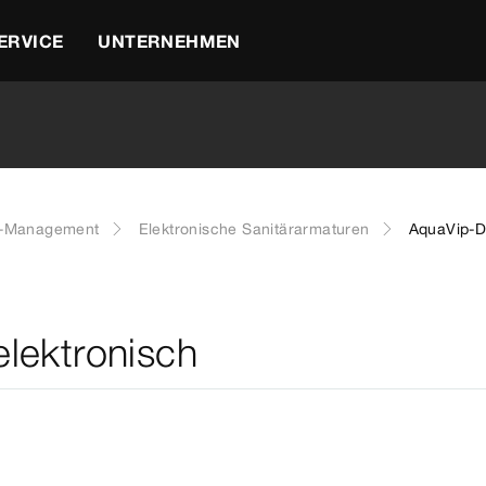
ERVICE
UNTERNEHMEN
r-Management
Elektronische Sanitärarmaturen
AquaVip-D
lektronisch