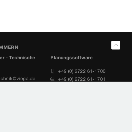
UMMERN
er - Technische
Planungssoftware
+49 (0) 2722 61-1700
echnik@viega.de
+49 (0) 2722 61-1701
 61-1100
service-software@viega.de
 61-1101