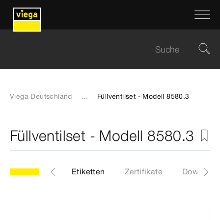
Viega Deutschland
...
Füllventilset - Modell 8580.3
Füllventilset - Modell 8580.3
0.3
Artikel
Etiketten
Zertifikate
Download