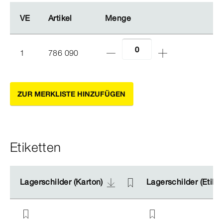
VE
VE
Artikel
Artikel
Menge
Menge
1
786 090
ZUR MERKLISTE HINZUFÜGEN
Etiketten
Lagerschilder (Karton)
Lagerschilder (Karton)
Lagerschilder (Etike
Lagerschilder (Etike