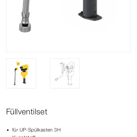
Füllventilset
für UP-​Spül­
kasten
3H