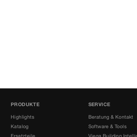
PRODUKTE
SERVICE
Highlights
Beratung & Kontakt
Katalog
Software & Tools
Ersatzteile
Viega Building Intell