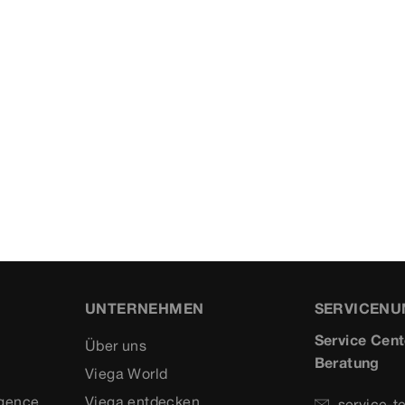
UNTERNEHMEN
SERVICEN
Service Cent
Über uns
Beratung
Viega World
igence
Viega entdecken
service-t