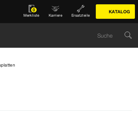
0
KATALOG
Merkliste
Karriere
Ersatzteile
splatten