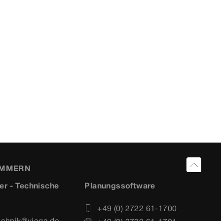
UMMERN
er - Technische
Planungssoftware
+49 (0) 2722 61-1700
echnik@viega.de