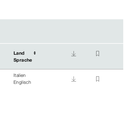
Land
Land
Sprache
Sprache
Italien
Englisch