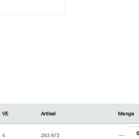
VE
VE
Artikel
Artikel
Menge
Menge
4
283 872