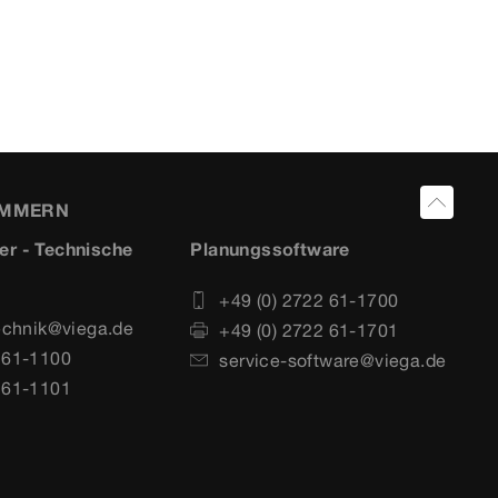
UMMERN
er - Technische
Planungssoftware
+49 (0) 2722 61-1700
echnik@viega.de
+49 (0) 2722 61-1701
 61-1100
service-software@viega.de
 61-1101