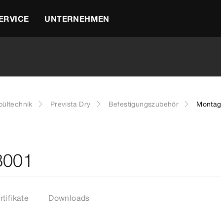
ERVICE
UNTERNEHMEN
ültechnik
Prevista Dry
Befestigungszubehör
Montag
8001
rtifikate
Downloads