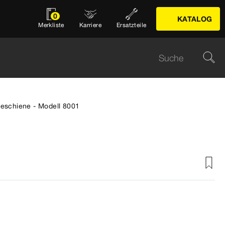
0
KATALOG
Merkliste
Karriere
Ersatzteile
eschiene - Modell 8001