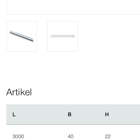
Artikel
L
L
B
B
H
H
3000
40
22