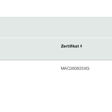
Zertifikat
Zertifikat
MAC360825XG