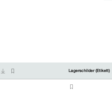
)
)
Lagerschilder (Etikett)
Lagerschilder (Etikett)