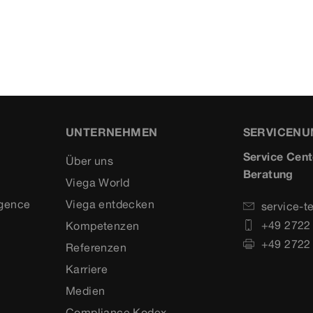
UNTERNEHMEN
SERVICEN
Service Cent
Über uns
Beratung
Viega World
igence
Viega entdecken
service-t
+49 2722
Kompetenzen
+49 2722
Referenzen
Karriere
Medien
Compliance Kodex