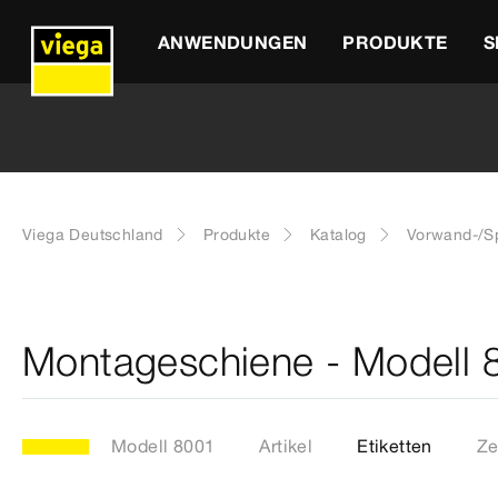
ANWENDUNGEN
PRODUKTE
S
Viega Deutschland
Produkte
Katalog
Vorwand-/Sp
Montageschiene - Modell 
Modell 8001
Artikel
Etiketten
Ze