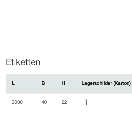
Etiketten
L
L
B
B
H
H
Lagerschilder (Karton
Lagerschilder (Karton
3000
40
22