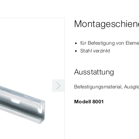
Montageschien
für Befestigung von Elem
Stahl verzinkt
Ausstattung
Befesti­
gungs
material
, Ausgl
Modell 8001