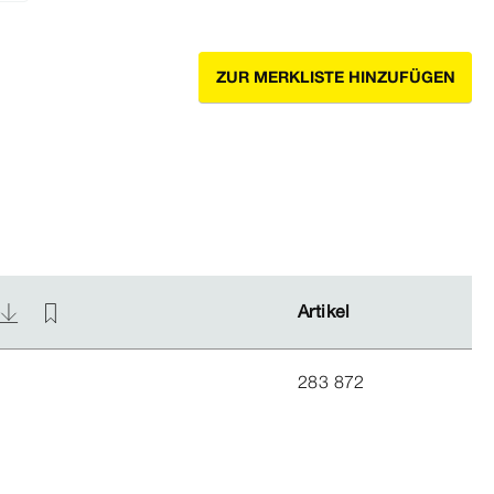
ZUR MERKLISTE HINZUFÜGEN
Artikel
Artikel
283 872