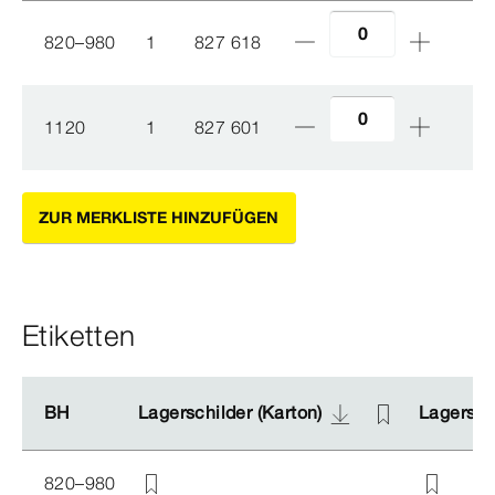
820–980
1
827 618
1120
1
827 601
ZUR MERKLISTE HINZUFÜGEN
Etiketten
BH
BH
Lagerschilder (Karton)
Lagerschilder (Karton)
Lagerschi
Lagerschi
820–980