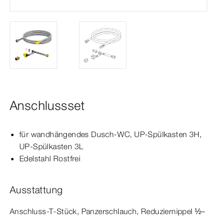
Anschlussset
für wandhängendes Dusch-​WC, UP-​Spül­
kasten
3H,
UP-​Spül­
kasten
3L
Edelstahl Rostfrei
Ausstattung
Anschluss-
T‑Stück
, Panzerschlauch, Reduziernippel ½–