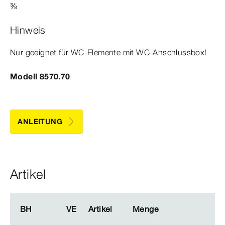
⅜
Hinweis
Nur geeignet für WC-​Elemente mit WC-​Anschlussbox!
Modell 8570.70
ANLEITUNG
Artikel
BH
BH
VE
VE
Artikel
Artikel
Menge
Menge