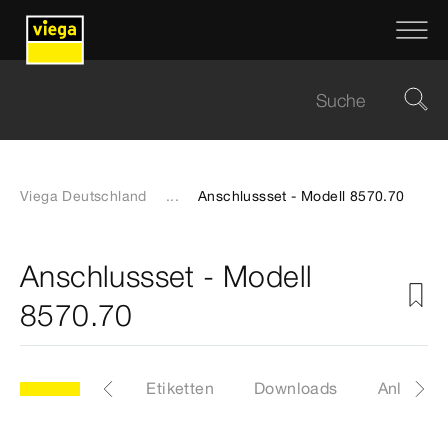
Viega Deutschland
...
Anschlussset - Modell 8570.70
Anschlussset - Modell
8570.70
.70
Artikel
Etiketten
Downloads
Anleitun