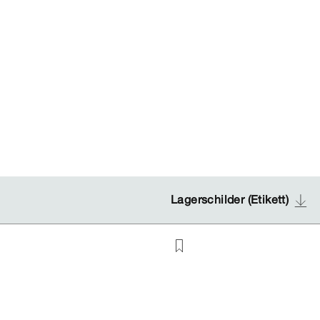
Lagerschilder (Etikett)
Lagerschilder (Etikett)