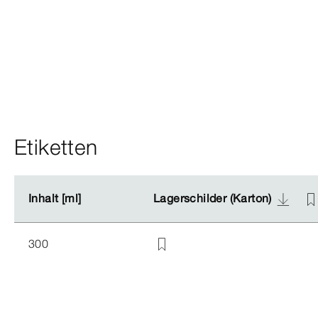
Etiketten
Inhalt [ml]
Inhalt [ml]
Lagerschilder (Karton)
Lagerschilder (Karton)
300