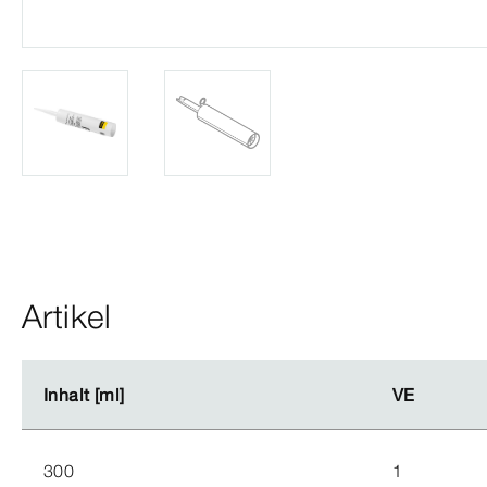
Artikel
Inhalt [ml]
Inhalt [ml]
VE
VE
300
1