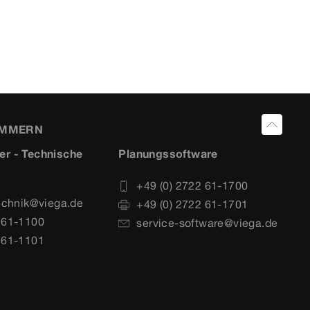
UMMERN
er - Technische
Planungssoftware
+49 (0) 2722 61-1700
echnik@viega.de
+49 (0) 2722 61-1701
 61-1100
service-software@viega.de
 61-1101