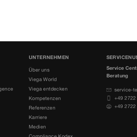
UNTERNEHMEN
SERVICEN
Service Cent
Über uns
Beratung
Viega World
igence
Viega entdecken
service-t
+49 2722
Kompetenzen
+49 2722
Referenzen
Karriere
Medien
Compliance Kodex