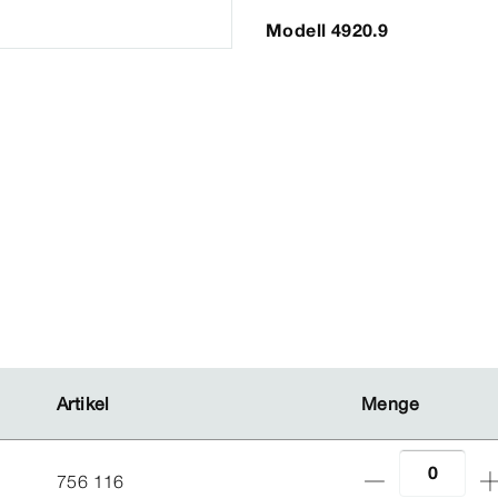
Modell 4920.9
Artikel
Artikel
Menge
Menge
756 116