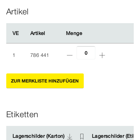
Artikel
VE
VE
Artikel
Artikel
Menge
Menge
1
786 441
ZUR MERKLISTE HINZUFÜGEN
Etiketten
Lagerschilder (Karton)
Lagerschilder (Karton)
Lagerschilder (Etike
Lagerschilder (Etike