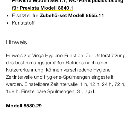
Prevista Modell 8641.1
,
WC-Fernspülauslösung
für Prevista Modell 8640.1
Ersatzteil für
Zubehörset Modell 8655.11
Kunststoff
Hinweis
Hinweis zur Viega Hygiene-​Funktion: Zur Unterstützung
des bestimmungsgemäßen Betriebs nach einer
Nutzererkennung, können verschiedene Hygiene-​
Zeitintervalle und Hygiene-​Spülmengen eingestellt
werden. Einstellbare Zeitintervalle: 1
h,
12
h,
24
h,
72
h,
168
h.
Einstellbare Spülmengen: 3
l,
7,5
l.
Modell 8580.29