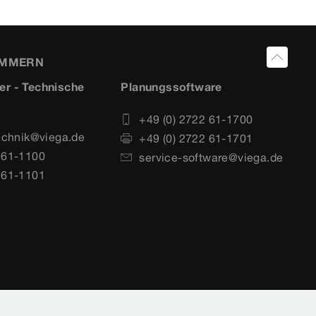
UMMERN
er - Technische
Planungssoftware
+49 (0) 2722 61-1700
echnik@viega.de
+49 (0) 2722 61-1701
 61-1100
service-software@viega.de
 61-1101