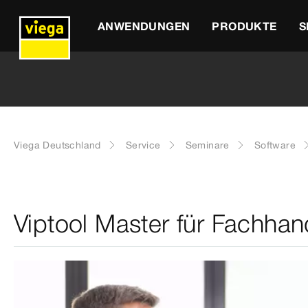
ANWENDUNGEN
PRODUKTE
S
Viega Deutschland
Service
Seminare
Software
Viptool Master für Fachha