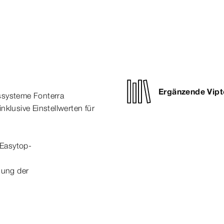
Ergänzende Vipt
ssysteme Fonterra
klusive Einstellwerten für
 Easytop-
gung der