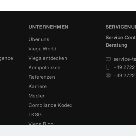
UNTERNEHMEN
SERVICEN
Service Cent
Über uns
Beratung
Viega World
igence
Viega entdecken
service-t
+49 2722
Kompetenzen
+49 2722
Referenzen
Karriere
Medien
Compliance Kodex
LKSG
Viega Blog