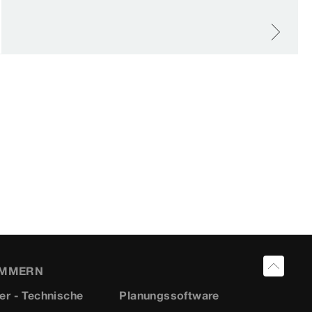
UMMERN
er - Technische
Planungssoftware