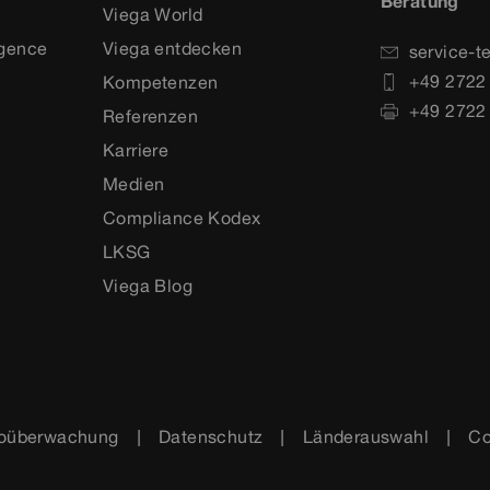
Beratung
Viega World
igence
Viega entdecken
service-t
+49 2722
Kompetenzen
+49 2722
Referenzen
Karriere
Medien
Compliance Kodex
LKSG
Viega Blog
oüberwachung
Datenschutz
Länderauswahl
Co