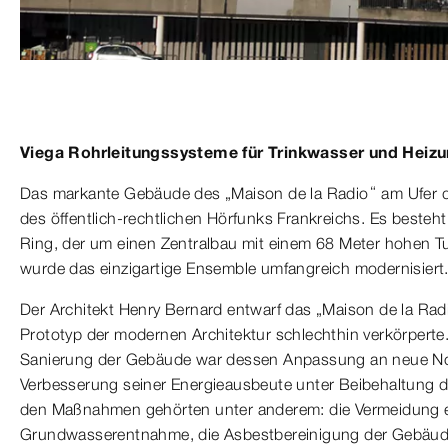
Viega Rohrleitungssysteme für Trinkwasser und Heiz
Das markante Gebäude des „Maison de la Radio“ am Ufer der
des öffentlich-rechtlichen Hörfunks Frankreichs. Es beste
Ring, der um einen Zentralbau mit einem 68 Meter hohen Tu
wurde das einzigartige Ensemble umfangreich modernisiert
Der Architekt Henry Bernard entwarf das „Maison de la Radi
Prototyp der modernen Architektur schlechthin verkörperte
Sanierung der Gebäude war dessen Anpassung an neue N
Verbesserung seiner Energieausbeute unter Beibehaltung de
den Maßnahmen gehörten unter anderem: die Vermeidung e
Grundwasserentnahme, die Asbestbereinigung der Gebäude