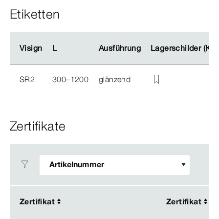
Etiketten
Visign
Visign
L
L
Ausführung
Ausführung
Lagerschilder (Ka
Lagerschilder (Ka
SR2
300–1200
glänzend
Zertifikate
Zertifikat
Zertifikat
Zertifikat
Zertifikat