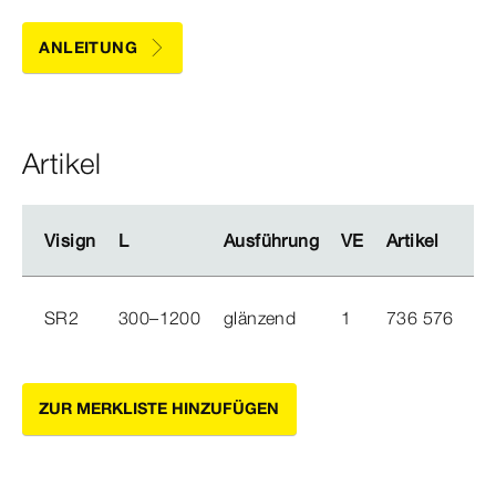
ANLEITUNG
Artikel
Visign
Visign
L
L
Ausführung
Ausführung
VE
VE
Artikel
Artikel
M
M
SR2
300–1200
glänzend
1
736 576
ZUR MERKLISTE HINZUFÜGEN