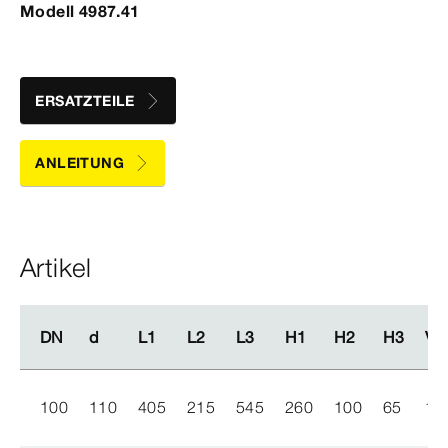
Modell 4987.41
ERSATZTEILE
ANLEITUNG
Artikel
DN
DN
d
d
L1
L1
L2
L2
L3
L3
H1
H1
H2
H2
H3
H3
VE
VE
100
110
405
215
545
260
100
65
1