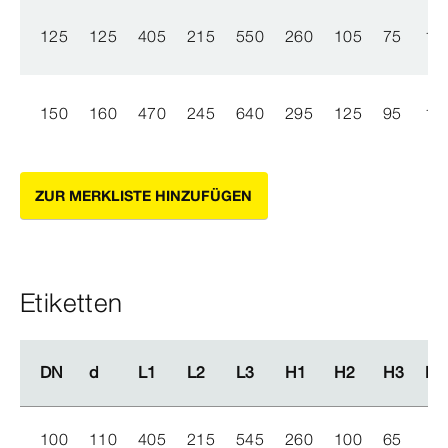
125
125
405
215
550
260
105
75
1
150
160
470
245
640
295
125
95
1
ZUR MERKLISTE HINZUFÜGEN
Etiketten
DN
DN
d
d
L1
L1
L2
L2
L3
L3
H1
H1
H2
H2
H3
H3
La
La
100
110
405
215
545
260
100
65