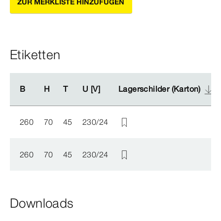
ZUR MERKLISTE HINZUFÜGEN
Etiketten
B
B
H
H
T
T
U [V]
U [V]
Lagerschilder (Karton)
Lagerschilder (Karton)
260
70
45
230/24
260
70
45
230/24
Downloads