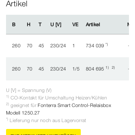
Artikel
B
B
H
H
T
T
U [V]
U [V]
VE
VE
Artikel
Artikel
Me
Me
*)
260
70
45
230/24
1
734 039
1)
2)
260
70
45
230/24
1/5
804 695
U [V] = Spannung (V)
1)
CO-​Kontakt für Umschaltung Heizen/Kühlen
2)
geeignet für
Fonterra
Smart
Control
-Relaisbox
Modell
1250.27
*)
Lieferung nur noch aus Lagervorrat