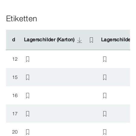
Etiketten
d
d
Lagerschilder (Karton)
Lagerschilder (Karton)
Lagerschilder (
Lagerschilder (
12
15
16
17
20