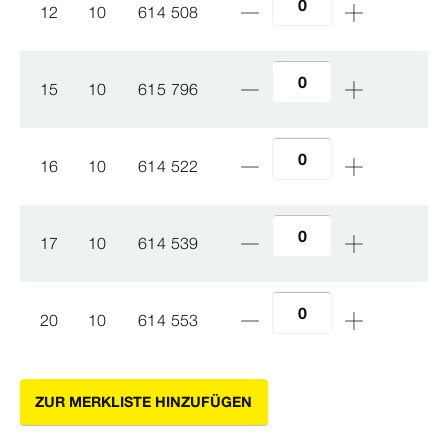
12
10
614 508
15
10
615 796
16
10
614 522
17
10
614 539
20
10
614 553
ZUR MERKLISTE HINZUFÜGEN