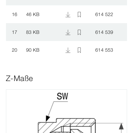
16
46 KB
614 522
17
83 KB
614 539
20
90 KB
614 553
Z-Maße