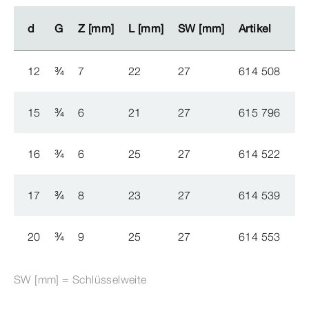
d
d
G
G
Z [mm]
Z [mm]
L [mm]
L [mm]
SW [mm]
SW [mm]
Artikel
Artikel
12
¾
7
22
27
614 508
15
¾
6
21
27
615 796
16
¾
6
25
27
614 522
17
¾
8
23
27
614 539
20
¾
9
25
27
614 553
SW [mm] = Schlüsselweite