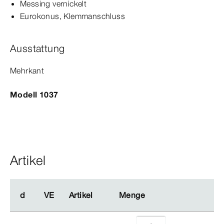
Messing vernickelt
Eurokonus
, Klemmanschluss
Ausstattung
Mehrkant
Modell 1037
Artikel
d
d
VE
VE
Artikel
Artikel
Menge
Menge