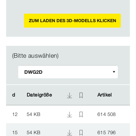
ZUM LADEN DES 3D-MODELLS KLICKEN
(Bitte auswählen)
d
d
Dateigröße
Dateigröße
Artikel
Artikel
12
54 KB
614 508
15
54 KB
615 796