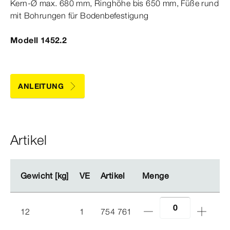
Kern-Ø
max.
680
mm
, Ringhöhe bis 650
mm
, Füße rund
mit Bohrungen für Bodenbefestigung
Modell 1452.2
ANLEITUNG
Artikel
Gewicht [kg]
Gewicht [kg]
VE
VE
Artikel
Artikel
Menge
Menge
12
1
754 761