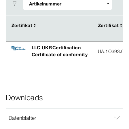
Zertifikat
Zertifikat
Zertifikat
Zertifikat
LLC UKRCertification
UA.1O393.003
Certificate of conformity
Downloads
Datenblätter