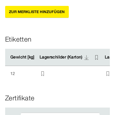
ZUR MERKLISTE HINZUFÜGEN
Etiketten
Gewicht [kg]
Gewicht [kg]
Lagerschilder (Karton)
Lagerschilder (Karton)
Lager
Lager
12
Zertifikate